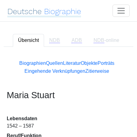
Deutsche
Biographie
Übersicht
NDB
ADB
NDB
-online
Biographien
Quellen
Literatur
Objekte
Porträts
Eingehende Verknüpfungen
Zitierweise
Maria Stuart
Lebensdaten
1542 – 1587
Beruf/Funktion