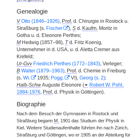
Genealogie
V
Otto (1846–1926)
,
Prof.
d. Chirurgie in Rostock u.
Straßburg (s.
Fischer
),
S
d.
Kaufm.
Moritz in
Gotha u. d. Eleonore Perthes;
M
Hedwig (1857–98),
T
d. Fritz Koenig,
Unternehmer in d. USA, u. d. Aletta Cremer aus
Krefeld;
Ur-Gvv
Friedrich Perthes (1772–1843)
, Verleger;
B
Walter (1879–1963)
,
Prof.
d. Chemie in Freiburg
(s.
Wi.
1935;
Pogg.
VI),
Georg (s. 2)
;
Halb-Schw
Auguste Eleonore (
⚭
Robert W. Pohl,
1884-1976
,
Prof.
d. Physik in Göttingen).
Biographie
Nach dem Besuch der Gymnasien in Rostock und
Straßburg begann
M.
1901 das Studium der Physik in
Kiel. Weitere Studienaufenthalte führten ihn nach Zürich,
Straßburg und Göttingen, wo er 1905 an der Abteilung für