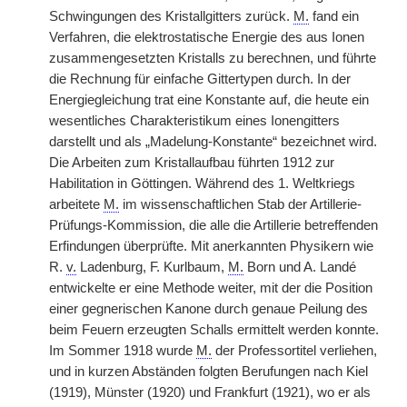
Schwingungen des Kristallgitters zurück.
M.
fand ein
Verfahren, die elektrostatische Energie des aus Ionen
zusammengesetzten Kristalls zu berechnen, und führte
die Rechnung für einfache Gittertypen durch. In der
Energiegleichung trat eine Konstante auf, die heute ein
wesentliches Charakteristikum eines Ionengitters
darstellt und als „Madelung-Konstante“ bezeichnet wird.
Die Arbeiten zum Kristallaufbau führten 1912 zur
Habilitation in Göttingen. Während des 1. Weltkriegs
arbeitete
M.
im wissenschaftlichen Stab der Artillerie-
Prüfungs-Kommission, die alle die Artillerie betreffenden
Erfindungen überprüfte. Mit anerkannten Physikern wie
R.
v.
Ladenburg, F. Kurlbaum,
M.
Born und A. Landé
entwickelte er eine Methode weiter, mit der die Position
einer gegnerischen Kanone durch genaue Peilung des
beim Feuern erzeugten Schalls ermittelt werden konnte.
Im Sommer 1918 wurde
M.
der Professortitel verliehen,
und in kurzen Abständen folgten Berufungen nach Kiel
(1919), Münster (1920) und Frankfurt (1921), wo er als