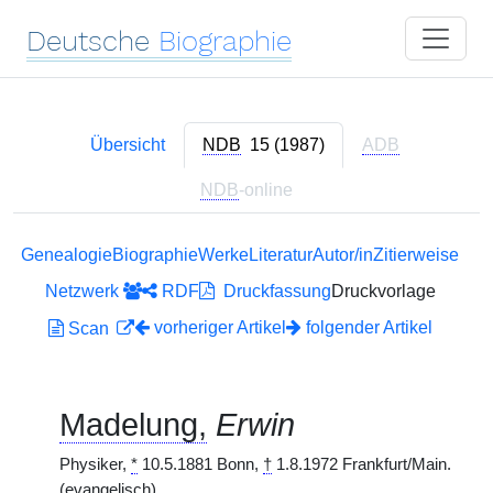
Deutsche
Biographie
Übersicht
NDB
15 (1987)
ADB
NDB
-online
Genealogie
Biographie
Werke
Literatur
Autor/in
Zitierweise
Netzwerk
RDF
Druckfassung
Druckvorlage
vorheriger Artikel
folgender Artikel
Scan
Madelung,
Erwin
Physiker,
*
10.5.1881 Bonn,
†
1.8.1972 Frankfurt/Main.
(evangelisch)