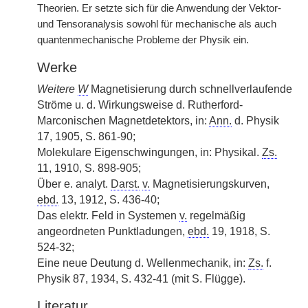
Theorien. Er setzte sich für die Anwendung der Vektor-
und Tensoranalysis sowohl für mechanische als auch
quantenmechanische Probleme der Physik ein.
Werke
Weitere
W
Magnetisierung durch schnellverlaufende
Ströme u. d. Wirkungsweise d. Rutherford-
Marconischen Magnetdetektors, in:
Ann.
d. Physik
17, 1905, S. 861-90;
Molekulare Eigenschwingungen, in: Physikal.
Zs.
11, 1910, S. 898-905;
Über e. analyt.
Darst.
v.
Magnetisierungskurven,
ebd.
13, 1912, S. 436-40;
Das elektr. Feld in Systemen
v.
regelmäßig
angeordneten Punktladungen,
ebd.
19, 1918, S.
524-32;
Eine neue Deutung d. Wellenmechanik, in:
Zs.
f.
Physik 87, 1934, S. 432-41 (mit S. Flügge).
Literatur