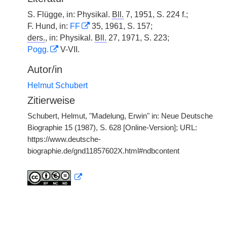
S. Flügge, in: Physikal.
Bll.
7, 1951, S. 224 f.;
F. Hund, in:
FF
35, 1961, S. 157;
ders.
, in: Physikal.
Bll.
27, 1971, S. 223;
Pogg.
V-VII.
Autor/in
Helmut Schubert
Zitierweise
Schubert, Helmut, "Madelung, Erwin" in: Neue Deutsche
Biographie 15 (1987), S. 628 [Online-Version]; URL:
https://www.deutsche-
biographie.de/gnd11857602X.html#ndbcontent