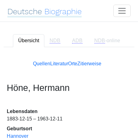
Deutsche
Biographie
Übersicht
NDB
ADB
NDB
-online
Quellen
Literatur
Orte
Zitierweise
Höne, Hermann
Lebensdaten
1883-12-15 – 1963-12-11
Geburtsort
Hannover