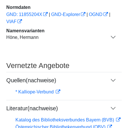
Normdaten
GND: 11855204X
|
GND-Explorer
|
OGND
|
VIAF
Namensvarianten
Höne, Hermann
Vernetzte Angebote
Quellen(nachweise)
* Kalliope-Verbund
Literatur(nachweise)
Katalog des Bibliotheksverbundes Bayern (BVB)
Österreichischer Bibliothekenverbund (OBV)