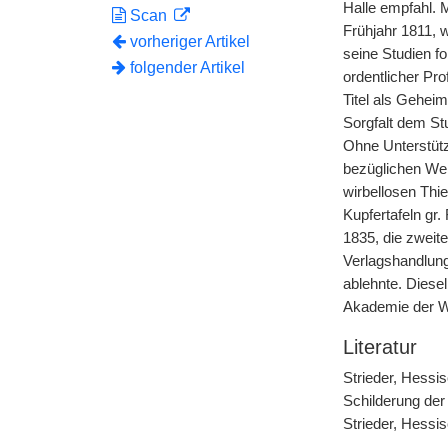
Halle empfahl. M
Scan
Frühjahr 1811, 
vorheriger Artikel
seine Studien f
folgender Artikel
ordentlicher Pr
Titel als Gehei
Sorgfalt dem St
Ohne Unterstütz
bezüglichen Wer
wirbellosen Thie
Kupfertafeln gr.
1835, die zweite
Verlagshandlung,
ablehnte. Diese
Akademie der W
Literatur
Strieder, Hessi
Schilderung der
Strieder, Hessi