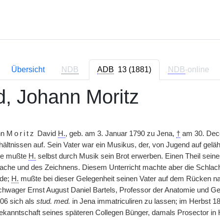
Übersicht
NDB
ADB
13 (1881)
NDB
-online
d, Johann Moritz
nn
Moritz
David
H.
, geb. am 3. Januar 1790 zu Jena,
†
am 30. Dec
ältnissen auf. Sein Vater war ein Musikus, der, von Jugend auf gel
re mußte
H.
selbst durch Musik sein Brot erwerben. Einen Theil sein
rache und des Zeichnens. Diesem Unterricht machte aber die Schlach
nde;
H.
mußte bei dieser Gelegenheit seinen Vater auf dem Rücken nac
hwager Ernst August Daniel Bartels, Professor der Anatomie und Ge
06 sich als
stud. med.
in Jena immatriculiren zu lassen; im Herbst 18
ekanntschaft seines späteren Collegen Bünger, damals Prosector in H