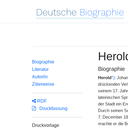
Deutsche
Biographie
Herol
Biographie
Biographie
Literatur
Autor/in
Herold
*)
: Joha
Zitierweise
drückenden Verh
seinem 17. Jah
lateinischen Sp
RDF
der Stadt ein E
Druckfassung
Durch seinen Sc
7. December 18
machte er die B
Druckvorlage