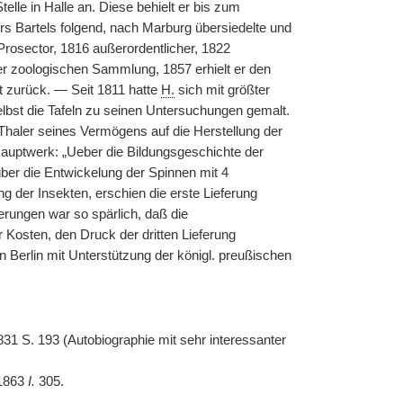
telle in Halle an. Diese behielt er bis zum
 Bartels folgend, nach Marburg übersiedelte und
Prosector, 1816 außerordentlicher, 1822
der zoologischen Sammlung, 1857 erhielt er den
t zurück. — Seit 1811 hatte
H.
sich mit größter
lbst die Tafeln zu seinen Untersuchungen gemalt.
Thaler seines Vermögens auf die Herstellung der
auptwerk: „Ueber die Bildungsgeschichte der
 über die Entwickelung der Spinnen mit 4
ng der Insekten, erschien die erste Lieferung
ferungen war so spärlich, daß die
r Kosten, den Druck der dritten Lieferung
 Berlin mit Unterstützung der königl. preußischen
31 S. 193 (Autobiographie mit sehr interessanter
 1863
I.
305.