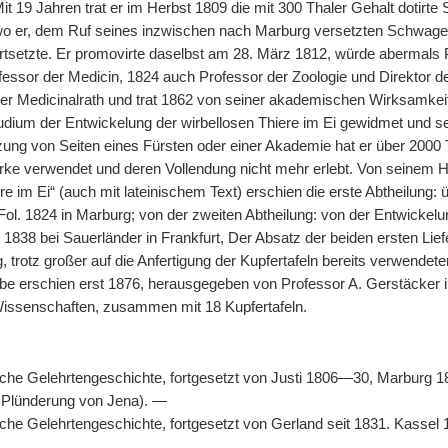
it 19 Jahren trat er im Herbst 1809 die mit 300 Thaler Gehalt dotirte S
wo er, dem Ruf seines
|
inzwischen nach Marburg versetzten Schwagers
ortsetzte. Er promovirte daselbst am 28. März 1812, würde abermals 
ofessor der Medicin, 1824 auch Professor der Zoologie und Direktor 
mer Medicinalrath und trat 1862 von seiner akademischen Wirksamkei
udium der Entwickelung der wirbellosen Thiere im Ei gewidmet und se
ung von Seiten eines Fürsten oder einer Akademie hat er über 2000 
ke verwendet und deren Vollendung nicht mehr erlebt. Von seinem H
re im Ei“ (auch mit lateinischem Text) erschien die erste Abtheilung:
 Fol. 1824 in Marburg; von der zweiten Abtheilung: von der Entwickelu
 1838 bei Sauerländer in Frankfurt, Der Absatz der beiden ersten Lie
 trotz großer auf die Anfertigung der Kupfertafeln bereits verwendete
lbe erschien erst 1876, herausgegeben von Professor A. Gerstäcker in
issenschaften, zusammen mit 18 Kupfertafeln.
sche Gelehrtengeschichte, fortgesetzt von Justi 1806—30, Marburg 18
 Plünderung von Jena). —
sche Gelehrtengeschichte, fortgesetzt von Gerland seit 1831. Kassel