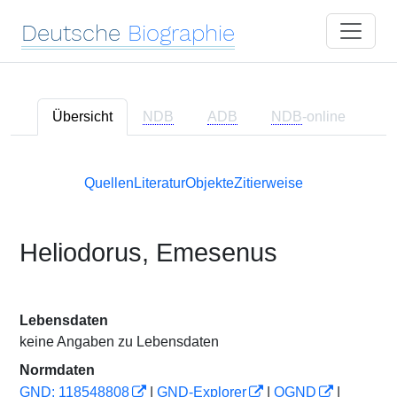
Deutsche
Biographie
Übersicht
NDB
ADB
NDB
-online
Quellen
Literatur
Objekte
Zitierweise
Heliodorus, Emesenus
Lebensdaten
keine Angaben zu Lebensdaten
Normdaten
GND: 118548808
|
GND-Explorer
|
OGND
|