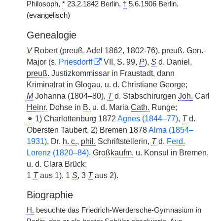
Philosoph,
*
23.2.1842 Berlin,
†
5.6.1906 Berlin.
(evangelisch)
Genealogie
V
Robert (
preuß.
Adel 1862, 1802-76),
preuß.
Gen.
-
Major (s.
Priesdorff
VII, S. 99,
P
),
S
d. Daniel,
preuß.
Justizkommissar in Fraustadt, dann
Kriminalrat in Glogau, u. d. Christiane George;
M
Johanna (1804–80),
T
d. Stabschirurgen
Joh.
Carl
Heinr.
Dohse in
B.
u. d. Maria
Cath.
Runge;
⚭
1) Charlottenburg 1872
Agnes (1844–77)
,
T
d.
Obersten Taubert, 2) Bremen 1878
Alma (1854–
1931)
, Dr.
h. c.
,
phil.
Schriftstellerin,
T
d.
Ferd.
Lorenz (1820–84)
,
Großkaufm.
u. Konsul in Bremen,
u. d. Clara Brück;
1
T
aus 1), 1
S
, 3
T
aus 2).
Biographie
H.
besuchte das Friedrich-Werdersche-Gymnasium in