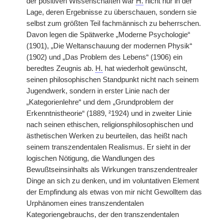
der positiven Wissenschaften war
H.
nicht nur in der
Lage, deren Ergebnisse zu überschauen, sondern sie
selbst zum größten Teil fachmännisch zu beherrschen.
Davon legen die Spätwerke „Moderne Psychologie“
(1901), „Die Weltanschauung der modernen Physik“
(1902) und „Das Problem des Lebens“ (1906) ein
beredtes Zeugnis ab.
H.
hat wiederholt gewünscht,
seinen philosophischen Standpunkt nicht nach seinem
Jugendwerk, sondern in erster Linie nach der
„Kategorienlehre“ und dem „Grundproblem der
Erkenntnistheorie“ (1889, ²1924) und in zweiter Linie
nach seinen ethischen, religionsphilosophischen und
ästhetischen Werken zu beurteilen, das heißt nach
seinem transzendentalen Realismus. Er sieht in der
logischen Nötigung, die Wandlungen des
Bewußtseinsinhalts als Wirkungen transzendentrealer
Dinge an sich zu denken, und im voluntativen Element
der Empfindung als etwas von mir nicht Gewolltem das
Urphänomen eines transzendentalen
Kategoriengebrauchs, der den transzendentalen