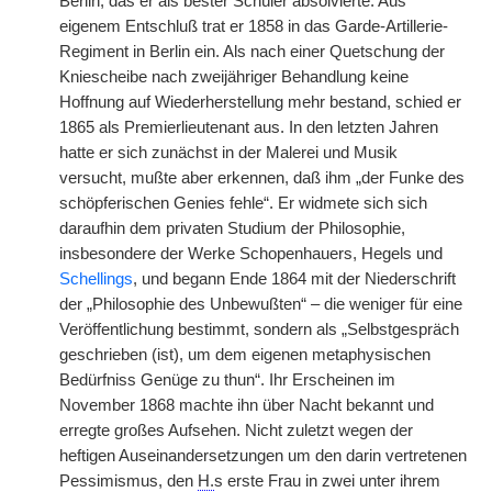
Berlin, das er als bester Schüler absolvierte. Aus
eigenem Entschluß trat er 1858 in das Garde-Artillerie-
Regiment in Berlin ein. Als nach einer Quetschung der
Kniescheibe nach zweijähriger Behandlung keine
Hoffnung auf Wiederherstellung mehr bestand, schied er
1865 als Premierlieutenant aus. In den letzten Jahren
hatte er sich zunächst in der Malerei und Musik
versucht, mußte aber erkennen, daß ihm „der Funke des
schöpferischen Genies fehle“. Er widmete sich sich
daraufhin dem privaten Studium der Philosophie,
insbesondere der Werke Schopenhauers, Hegels und
Schellings
, und begann Ende 1864 mit der Niederschrift
der „Philosophie des Unbewußten“ – die weniger für eine
Veröffentlichung bestimmt, sondern als „Selbstgespräch
geschrieben (ist), um dem eigenen metaphysischen
Bedürfniss Genüge zu thun“. Ihr Erscheinen im
November 1868 machte ihn über Nacht bekannt und
erregte großes Aufsehen. Nicht zuletzt wegen der
heftigen Auseinandersetzungen um den darin vertretenen
Pessimismus, den
H.
s erste Frau in zwei unter ihrem