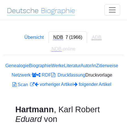
Deutsche
Biographie
Übersicht
NDB
7 (1966)
ADB
NDB
-online
Genealogie
Biographie
Werke
Literatur
Autor/in
Zitierweise
Netzwerk
RDF
Druckfassung
Druckvorlage
vorheriger Artikel
folgender Artikel
Scan
Hartmann
, Karl Robert
Eduard
von