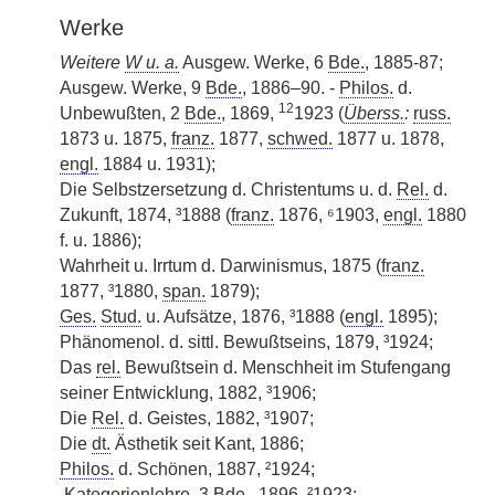
Werke
Weitere
W u. a.
Ausgew. Werke, 6
Bde.
, 1885-87;
Ausgew. Werke, 9
Bde.
, 1886–90. -
Philos.
d.
12
Unbewußten, 2
Bde.
, 1869,
1923 (
Überss.
:
russ.
1873 u. 1875,
franz.
1877,
schwed.
1877 u. 1878,
engl.
1884 u. 1931);
Die Selbstzersetzung d. Christentums u. d.
Rel.
d.
Zukunft, 1874, ³1888 (
franz.
1876, ⁶1903,
engl.
1880
f. u. 1886);
Wahrheit u. Irrtum d. Darwinismus, 1875 (
franz.
1877, ³1880,
span.
1879);
Ges.
Stud.
u. Aufsätze, 1876, ³1888 (
engl.
1895);
Phänomenol. d. sittl. Bewußtseins, 1879, ³1924;
Das
rel.
Bewußtsein d. Menschheit im Stufengang
seiner Entwicklung, 1882, ³1906;
Die
Rel.
d. Geistes, 1882, ³1907;
Die
dt.
Ästhetik seit Kant, 1886;
Philos.
d. Schönen, 1887, ²1924;
|
Kategorienlehre, 3
Bde.
, 1896, ²1923;