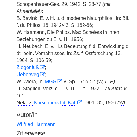
Schopenhauer-
Ges.
29, 1942, S. 23-77
(mit
Ahnentafel)
;
B. Bavink, E.
v.
H.
u. d. moderne Naturphilos., in:
Bll.
f.
dt.
Philos.
16, 1942/43, S. 162-66;
W. Hartmann, Die
Philos.
Max Schelers in ihren
Beziehungen zu E.
v.
H.
, 1956;
H. Neubach, E.
v.
H.
s Bedeutung f. d. Entwicklung d.
dt.
-
poln.
Verhältnisses, in:
Zs.
f. Ostforschung 13,
1964, S. 106-59;
Ziegenfuß
;
Ueberweg
;
W. Wiora, in:
MGG
V,
Sp.
1755-57
(
W
,
L
,
P
).
-
H. Stäglich,
Verz.
d. E.
v.
H.
-
Lit.
, 1932. -
Zu Alma
v.
H.
:
Nekr.
z.
Kürschners
Lit.
-
Kal.
1901–35, 1936
(
W
).
Autor/in
Wilfried Hartmann
Zitierweise