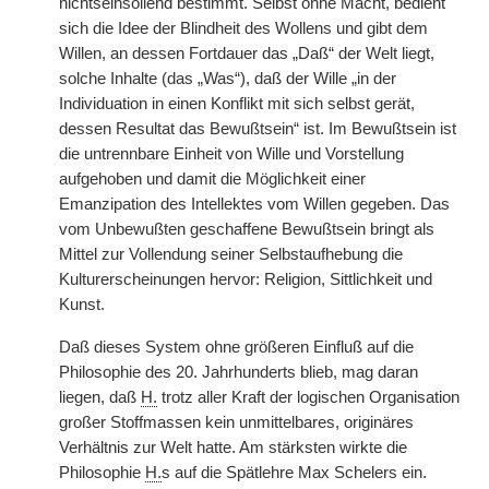
nichtseinsollend bestimmt. Selbst ohne Macht, bedient
sich die Idee der Blindheit des Wollens und gibt dem
Willen, an dessen Fortdauer das „Daß“ der Welt liegt,
solche Inhalte (das „Was“), daß der Wille „in der
Individuation in einen Konflikt mit sich selbst gerät,
dessen Resultat das Bewußtsein“ ist. Im Bewußtsein ist
die untrennbare Einheit von Wille und Vorstellung
aufgehoben und damit die Möglichkeit einer
Emanzipation des Intellektes vom Willen gegeben. Das
vom Unbewußten geschaffene Bewußtsein bringt als
Mittel zur Vollendung seiner Selbstaufhebung die
Kulturerscheinungen hervor: Religion, Sittlichkeit und
Kunst.
Daß dieses System ohne größeren Einfluß auf die
Philosophie des 20. Jahrhunderts blieb, mag daran
liegen, daß
H.
trotz aller Kraft der logischen Organisation
großer Stoffmassen kein unmittelbares, originäres
Verhältnis zur Welt hatte. Am stärksten wirkte die
Philosophie
H.
s auf die Spätlehre Max Schelers ein.