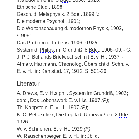
Ethische
Stud.
, 1898;
Gesch.
d. Metaphysik, 2
Bde.
, 1899 f.;
Die moderne
Psychol.
, 1901;
Die Weltanschauung d. modernen Physik, 1902,
²1909;
Das Problem d. Lebens, 1906, ²1925;
System d.
Philos.
im Grundriß, 8
Bde.
, 1906–09. - G.
J. P. J. Bollands Briefwechsel mit E.
v.
H.
, 1937. -
Alma
v.
Hartmann, Chronolog. Übersicht d.
Schrr.
v.
E.
v.
H.
, in: Kantstud. 17, 1912, S. 501-20.
Literatur
A. Drews, E.
v.
H.
s
phil.
System im Grundriß, 1903;
ders.
, Das Lebenswerk E.
v.
H.
s, 1907
(
P
)
;
Th. Kappstein, E.
v.
H.
, 1907
(
P
)
;
K. O. Petraschek, Die Logik d. Unbewußten, 2
Bde.
,
1926;
W.
v.
Schnehen, E.
v.
H.
, 1929
(
P
)
;
W. Rauschenberger, E.
v.
H.
, in:
Jb.
d.