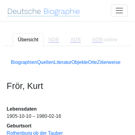
Deutsche
Biographie
Übersicht
NDB
ADB
NDB
-online
Biographien
Quellen
Literatur
Objekte
Orte
Zitierweise
Frör, Kurt
Lebensdaten
1905-10-10 – 1980-02-16
Geburtsort
Rothenburg ob der Tauber