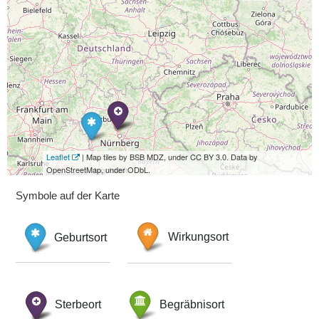
Leaflet
| Map tiles by BSB MDZ, under CC BY 3.0. Data by
OpenStreetMap, under ODbL.
Symbole auf der Karte
Geburtsort
Wirkungsort
Sterbeort
Begräbnisort