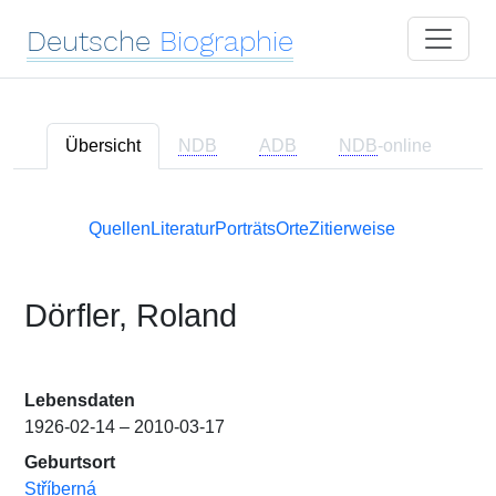
Deutsche
Biographie
Übersicht
NDB
ADB
NDB
-online
Quellen
Literatur
Porträts
Orte
Zitierweise
Dörfler, Roland
Lebensdaten
1926-02-14 – 2010-03-17
Geburtsort
Stříberná