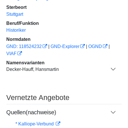
Sterbeort
Stuttgart
Beruf/Funktion
Historiker
Normdaten
GND: 118524232
|
GND-Explorer
|
OGND
|
VIAF
Namensvarianten
Decker-Hauff, Hansmartin
Vernetzte Angebote
Quellen(nachweise)
* Kalliope-Verbund