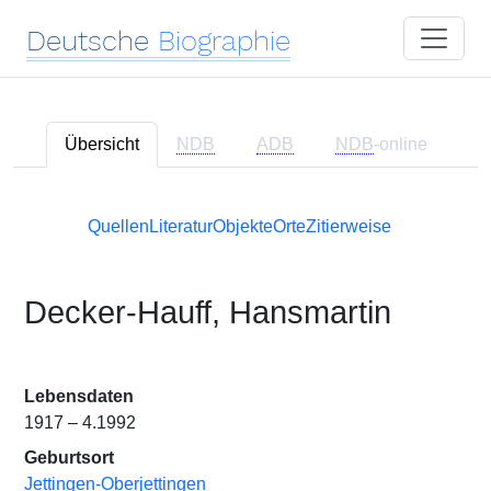
Deutsche
Biographie
Übersicht
NDB
ADB
NDB
-online
Quellen
Literatur
Objekte
Orte
Zitierweise
Decker-Hauff, Hansmartin
Lebensdaten
1917 – 4.1992
Geburtsort
Jettingen-Oberjettingen