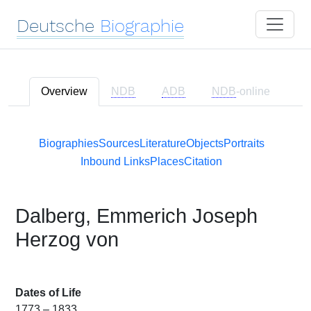
Deutsche
Biographie
Overview
NDB
ADB
NDB
-online
Biographies
Sources
Literature
Objects
Portraits
Inbound Links
Places
Citation
Dalberg, Emmerich Joseph
Herzog von
Dates of Life
1773 – 1833