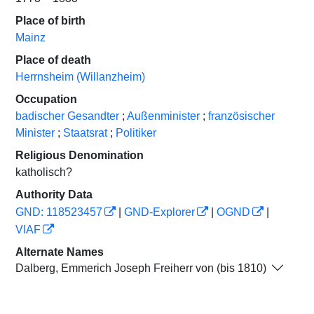
Place of birth
Mainz
Place of death
Herrnsheim (Willanzheim)
Occupation
badischer Gesandter
;
Außenminister
;
französischer
Minister
;
Staatsrat
;
Politiker
Religious Denomination
katholisch?
Authority Data
GND: 118523457
|
GND-Explorer
|
OGND
|
VIAF
Alternate Names
Dalberg, Emmerich Joseph Freiherr von (bis 1810)