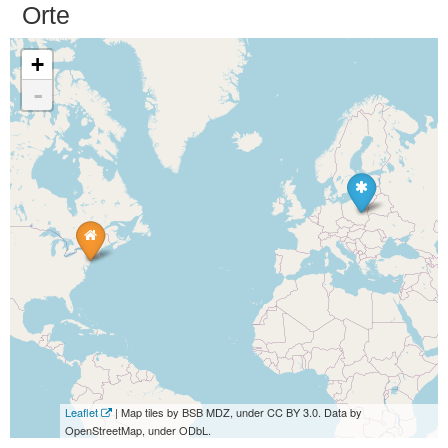
Orte
+
-
Leaflet
| Map tiles by BSB MDZ, under CC BY 3.0. Data by
OpenStreetMap, under ODbL.