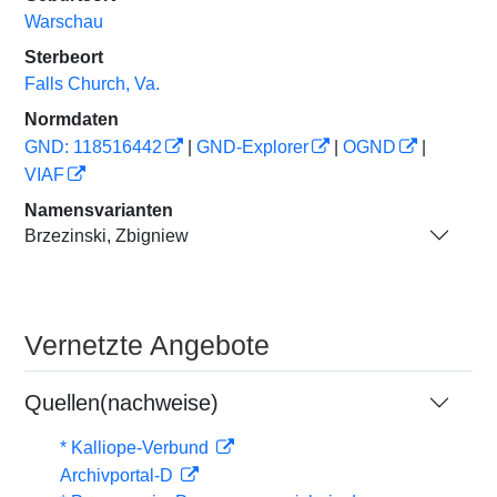
Warschau
Sterbeort
Falls Church, Va.
Normdaten
GND: 118516442
|
GND-Explorer
|
OGND
|
VIAF
Namensvarianten
Brzezinski, Zbigniew
Vernetzte Angebote
Quellen(nachweise)
* Kalliope-Verbund
Archivportal-D