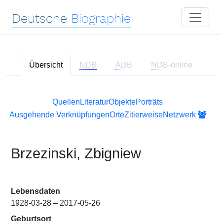
Deutsche
Biographie
Übersicht
NDB
ADB
NDB
-online
Quellen
Literatur
Objekte
Porträts
Ausgehende Verknüpfungen
Orte
Zitierweise
Netzwerk
Brzezinski, Zbigniew
Lebensdaten
1928-03-28 – 2017-05-26
Geburtsort