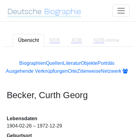
Deutsche
Biographie
Übersicht
NDB
ADB
NDB
-online
Biographien
Quellen
Literatur
Objekte
Porträts
Ausgehende Verknüpfungen
Orte
Zitierweise
Netzwerk
Becker, Curth Georg
Lebensdaten
1904-02-26 – 1972-12-29
Geburtsort