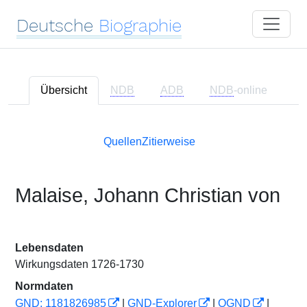
Deutsche
Biographie
Übersicht
NDB
ADB
NDB
-online
Quellen
Zitierweise
Malaise, Johann Christian von
Lebensdaten
Wirkungsdaten 1726-1730
Normdaten
GND: 1181826985
|
GND-Explorer
|
OGND
|