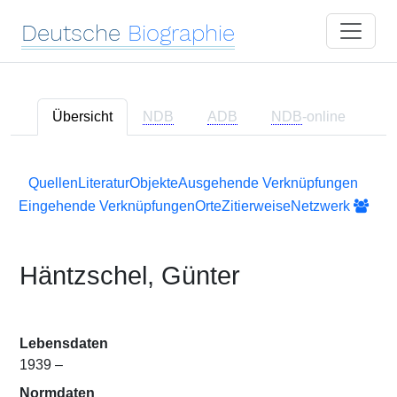
Deutsche
Biographie
Übersicht
NDB
ADB
NDB
-online
Quellen
Literatur
Objekte
Ausgehende Verknüpfungen
Eingehende Verknüpfungen
Orte
Zitierweise
Netzwerk
Häntzschel, Günter
Lebensdaten
1939 –
Normdaten