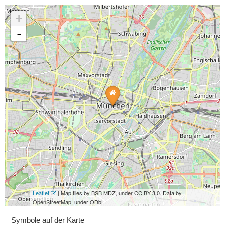
+
-
Leaflet
| Map tiles by BSB MDZ, under CC BY 3.0. Data by
OpenStreetMap, under ODbL.
Symbole auf der Karte