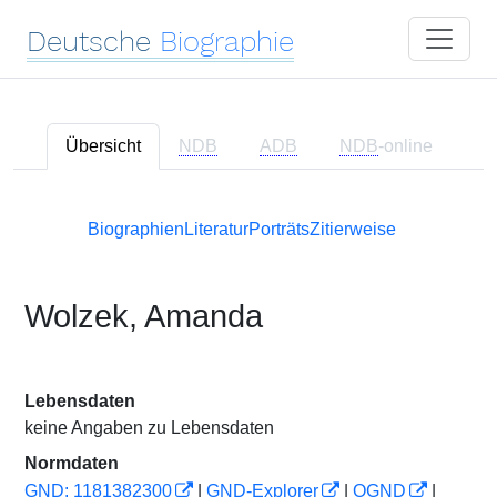
Deutsche
Biographie
Übersicht
NDB
ADB
NDB
-online
Biographien
Literatur
Porträts
Zitierweise
Wolzek, Amanda
Lebensdaten
keine Angaben zu Lebensdaten
Normdaten
GND: 1181382300
|
GND-Explorer
|
OGND
|