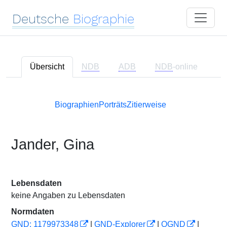
Deutsche
Biographie
Übersicht
NDB
ADB
NDB
-online
Biographien
Porträts
Zitierweise
Jander, Gina
Lebensdaten
keine Angaben zu Lebensdaten
Normdaten
GND: 1179973348
|
GND-Explorer
|
OGND
|