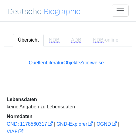
Deutsche
Biographie
Übersicht
NDB
ADB
NDB
-online
Quellen
Literatur
Objekte
Zitierweise
Lebensdaten
keine Angaben zu Lebensdaten
Normdaten
GND: 1178560317
|
GND-Explorer
|
OGND
|
VIAF