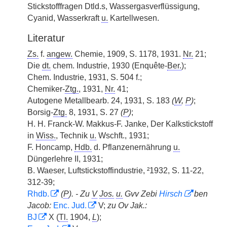
Stickstofffragen Dtld.s, Wassergasverflüssigung,
Cyanid, Wasserkraft
u.
Kartellwesen.
Literatur
Zs.
f.
angew.
Chemie, 1909, S. 1178, 1931.
Nr.
21;
Die
dt.
chem. Industrie, 1930 (Enquête-
Ber.
);
Chem. Industrie, 1931, S. 504 f.;
Chemiker-
Ztg.
, 1931,
Nr.
41;
Autogene Metallbearb. 24, 1931, S. 183
(
W
,
P
)
;
Borsig-
Ztg.
8, 1931, S. 27
(
P
)
;
H. H. Franck-W. Makkus-F. Janke, Der Kalkstickstoff
in
Wiss.
, Technik
u.
Wschft., 1931;
F. Honcamp,
Hdb.
d. Pflanzenernährung
u.
Düngerlehre II, 1931;
B. Waeser, Luftstickstoffindustrie, ²1932, S. 11-22,
312-39;
Rhdb.
(
P
). - Zu
V
Jos.
u.
Gvv Zebi
Hirsch
ben
Jacob:
Enc. Jud.
V;
zu Ov Jak.:
BJ
X (
Tl.
1904,
L
);