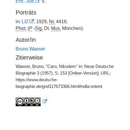
Enc. Jud.
V.
Porträts
in:
LIZ
, 1929,
Nr.
4416;
Phot.
(
P
-
Slg.
Dt.
Mus.
München).
Autor/in
Bruno Waeser
Zitierweise
Waeser, Bruno, "Caro, Nikodem" in: Neue Deutsche
Biographie 3 (1957), S. 153 [Online-Version]; URL:
https://www.deutsche-
biographie.de/gnd117673366.html#ndbcontent