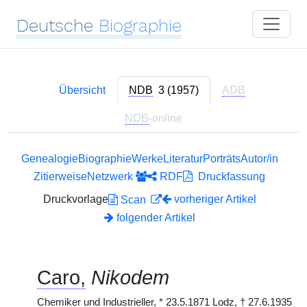
Deutsche
Biographie
Übersicht
NDB
3 (1957)
ADB
NDB
-online
Genealogie
Biographie
Werke
Literatur
Porträts
Autor/in
Zitierweise
Netzwerk
RDF
Druckfassung
Druckvorlage
vorheriger Artikel
Scan
folgender Artikel
Caro,
Nikodem
Chemiker und Industrieller,
*
23.5.1871 Lodz,
†
27.6.1935