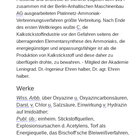
zusammen mit der Berlin-Anhaltischen Maschinenbau
AG
ausgearbeiteten Platinnetz-Ammoniak-
Verbrennungsverfahren größte Verbreitung. Nach Ende
des ersten Weltkrieges wußte
C.
die
Kalkstickstoffindustrie vor den Gefahren seitens der
überragenden Elementarsynthese des Ammoniaks, die
energiegünstiger und anpassungsfähiger ist als die
Produktion von Kalkstickstoff und diese daher zu
überflügeln drohte, zu bewahren. - Mitglied der Akademie
Leningrad. Dr.-Ingenieur Ehren halber, Dr. agr. Ehren
halber.
Werke
Wiss.
Arbb.
über Oxyazine
u.
Oxyazincarbonsäuren,
Darst.
v.
Chlor
u.
Salzsäure, Einwirkung
v.
Hydrazin
auf Imidoäther;
Publ.
üb.
: einheim. Stickstoffquellen,
Explosionsursachen d. Acetylens, Torf als
Energiequelle, das Bischoff’sche Bleiweißverfahren,