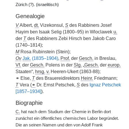
Zürich (?). (israelitisch)
Genealogie
V
Albert,
dt.
Vizekonsul,
S
des Rabbiners Josef
Hayim ben Isaak Selig (1800–95) in Wloclawek
u.
der
T
des Rabbiners Zebi Hirsch ben Jakob Caro
(1740–1814);
M
Rosa Rubinstein (Stein);
Ov
Jak.
(1835–1904)
,
Prof.
der
Gesch.
in Breslau,
Vf.
der
Gesch.
Polens in der
Slg.
„
Gesch.
der
europ.
Staaten“,
hrsg.
v.
Heeren-Ukert (1863-88);
⚭ Else,
T
des Brauereidirektors
Heinr.
Friedmann;
T
Vera (
⚭
Dr. Ernst Petschek,
S
des
Ignaz Petschek
[1857–1934]
).
Biographie
C.
hat nach dem Studium der Chemie in Berlin dort
zunächst ein öffentliches chemisches Labor begründet.
Die an seinen Namen und den von Adolf Frank