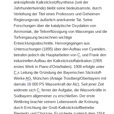
anknüpfende Kalkstickstoffsynthese (seit der
Jahrhundertwende) bleibt seine bedeutsamste, durch
Verleihung der Titel eines Professors und Geheimen
Regierungsrats äußerlich anerkannte Tat. Seine
Forschungen über die katalytische Oxydation von
Ammoniak, die Teilverflüssigung von Wassergas und die
Torfvergasung bezeichnen wichtige
Entwicklungsabschnitte. Hervorgegangen aus
Untersuchungen (1895) über den Aufbau von Cyaniden,
betrafen jedoch die Hauptarbeiten von
C.
und Frank den
industriellen Aufbau der Kalkstickstoffabrikation (1905
erstes Werk in Piano d'Orta/Italien). 1908 erfolgte unter
C.
s Leitung die Gründung der Bayerischen Stickstoff-
Werke
AG
, München (Anlage Trostberg/Oberbayern mit
damals 16 000 PS Wasserkraft der Alz). Seit jener Zeit
widmete sich
C.
ferner der Aufgabe, die Wasserkräfte in
Südbayern allgemeiner zu erschließen. Der erste
Weltkrieg brachte seinem Lebenswerk die Krönung
durch Errichtung der Groß-Kalkstickstoffbetriebe
Piesteritz und Chorzow. Er sicherte zugleich dem 1914