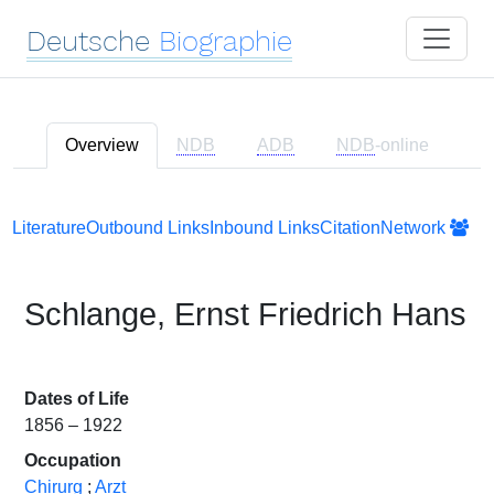
Deutsche
Biographie
Overview
NDB
ADB
NDB
-online
Literature
Outbound Links
Inbound Links
Citation
Network
Schlange, Ernst Friedrich Hans
Dates of Life
1856 – 1922
Occupation
Chirurg
;
Arzt