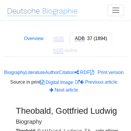
Deutsche
Biographie
Overview
NDB
ADB
37 (1894)
NDB
-online
Biography
Literature
Author
Citation
RDF
Print version
Source in print
Previous article
Digital Image
Next article
Theobald, Gottfried Ludwig
Biography
Theobald:
Gottfried Ludwig
Th.
, sehr eifriger