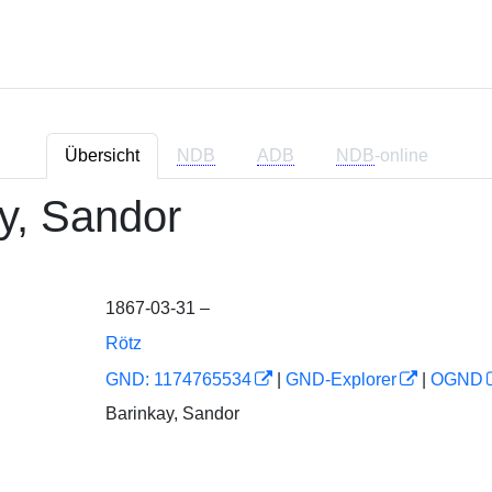
Übersicht
NDB
ADB
NDB
-online
y, Sandor
1867-03-31 –
Rötz
GND: 1174765534
|
GND-Explorer
|
OGND
Barinkay, Sandor