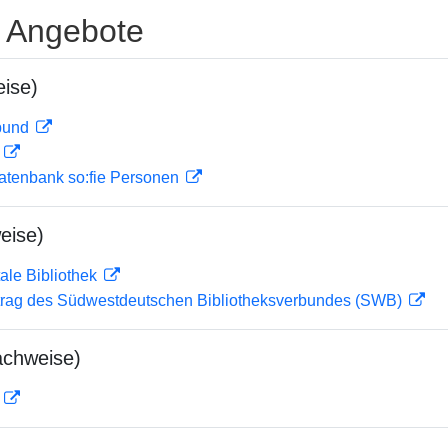
e Angebote
ise)
rbund
D
atenbank so:fie Personen
eise)
ale Bibliothek
rag des Südwestdeutschen Bibliotheksverbundes (SWB)
achweise)
D