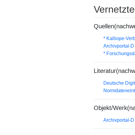
Vernetzt
Quellen(nachwe
* Kalliope-Ve
Archivportal-
* Forschungsd
Literatur(nachw
Deutsche Digit
Normdateneint
Objekt/Werk(n
Archivportal-