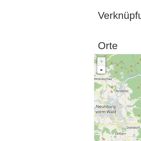
Verknüpf
Orte
+
-