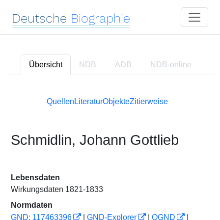
Deutsche
Biographie
Übersicht
NDB
ADB
NDB
-online
Quellen
Literatur
Objekte
Zitierweise
Schmidlin, Johann Gottlieb
Lebensdaten
Wirkungsdaten 1821-1833
Normdaten
GND: 117463396
|
GND-Explorer
|
OGND
|