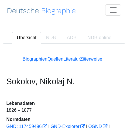
Deutsche
Biographie
Übersicht
NDB
ADB
NDB
-online
Biographien
Quellen
Literatur
Zitierweise
Sokolov, Nikolaj N.
Lebensdaten
1826 – 1877
Normdaten
GND: 117459496
|
GND-Explorer
|
OGND
|