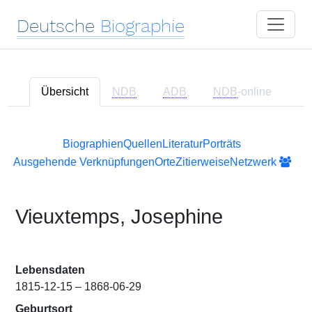
Deutsche
Biographie
Übersicht
NDB
ADB
NDB
-online
Biographien
Quellen
Literatur
Porträts
Ausgehende Verknüpfungen
Orte
Zitierweise
Netzwerk
Vieuxtemps, Josephine
Lebensdaten
1815-12-15 – 1868-06-29
Geburtsort