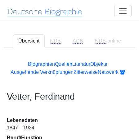
Deutsche
Biographie
Übersicht
NDB
ADB
NDB
-online
Biographien
Quellen
Literatur
Objekte
Ausgehende Verknüpfungen
Zitierweise
Netzwerk
Vetter, Ferdinand
Lebensdaten
1847 – 1924
Beruf/Funktion