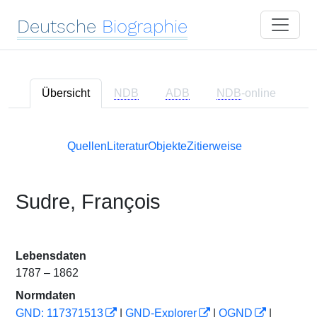
Deutsche
Biographie
Übersicht
NDB
ADB
NDB
-online
Quellen
Literatur
Objekte
Zitierweise
Sudre, François
Lebensdaten
1787 – 1862
Normdaten
GND: 117371513
|
GND-Explorer
|
OGND
|