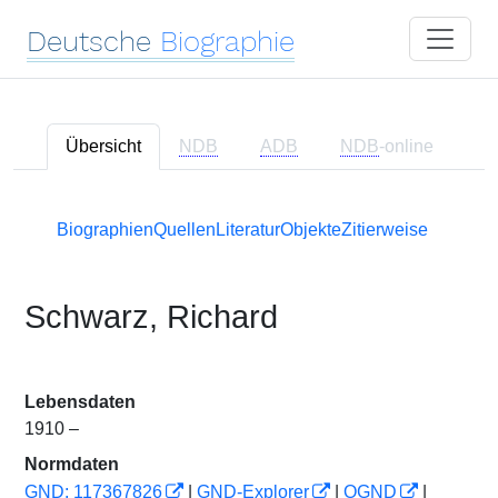
Deutsche
Biographie
Übersicht
NDB
ADB
NDB
-online
Biographien
Quellen
Literatur
Objekte
Zitierweise
Schwarz, Richard
Lebensdaten
1910 –
Normdaten
GND: 117367826
|
GND-Explorer
|
OGND
|