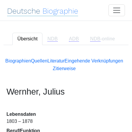
Deutsche
Biographie
Übersicht
NDB
ADB
NDB
-online
Biographien
Quellen
Literatur
Eingehende Verknüpfungen
Zitierweise
Wernher, Julius
Lebensdaten
1803 – 1878
Beruf/Funktion