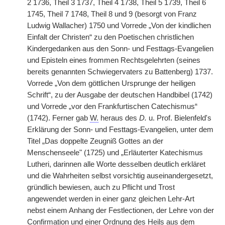
2 1736, Theil 3 1737, Theil 4 1738, Theil 5 1739, Theil 6
1745, Theil 7 1748, Theil 8 und 9 (besorgt von Franz
Ludwig Wallacher) 1750 und Vorrede „Von der kindlichen
Einfalt der Christen“ zu den Poetischen christlichen
Kindergedanken aus den Sonn- und Festtags-Evangelien
und Episteln eines frommen Rechtsgelehrten (seines
bereits genannten Schwiegervaters zu Battenberg) 1737.
Vorrede „Von dem göttlichen Ursprunge der heiligen
Schrift“, zu der Ausgabe der deutschen Handbibel (1742)
und Vorrede „vor den Frankfurtischen Catechismus“
(1742). Ferner gab
W.
heraus des
D.
u. Prof. Bielenfeld's
Erklärung der Sonn- und Festtags-Evangelien, unter dem
Titel „Das doppelte Zeugniß Gottes an der
Menschenseele" (1725) und „Erläuterter Katechismus
Lutheri, darinnen alle Worte desselben deutlich erkläret
und die Wahrheiten selbst vorsichtig auseinandergesetzt,
gründlich bewiesen, auch zu Pflicht und Trost
angewendet werden in einer ganz gleichen Lehr-Art
nebst einem Anhang der Festlectionen, der Lehre von der
Confirmation und einer Ordnung des Heils aus dem