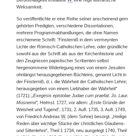
Berufsthätigkeit entfaltete
W.
eine rege litterarische
Wirksamkeit.
So veröffentlichte er eine Reihe seiner anscheinend gern
gehörten Predigten, verschiedene Dissertationen,
mehrere Programmabhandlungen, die ohne Namen
erschienene Schrift: "Finsterniß in dem vermeynten
Lichte der Römisch-Catholischen Lehre, oder gründliche
sowohl aus der Schrift als aus der Kirchenhistorie und
den Zeugnissen papistischer Scribenten selbst
hergenommene Widerlegung eines von einem Jesuiten
ohnlängst herausgegebenen Büchleins, genannt Licht in
der Finsterniß, d. i. die Wahrheit der Catholischen Lehre;
herausgegeben von einem Liebhaber der Wahrheit“
(1721);
„Exegesis epistolae Judae cum praefat. Jo. Laur.
Mosnemii“, Helmst.
1727, vor allem: „Erste Gründe der
Weisheit und Tugend“, 1731, 2. Aufl. 1735, 3. Aufl. 1749,
von Friedrich Andreas
W.
(dem Sohne) besorgt. „Heilige
Reden über wichtige Stücke der christlichen Glaubens-
und Sittenlehre“, Theil 1 1734, neu ausgelegt 1740, Theil