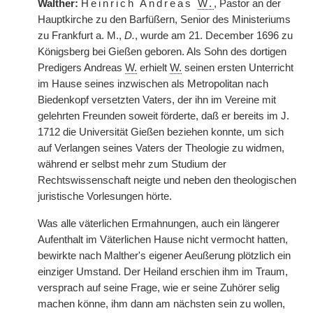
Walther:
Heinrich Andreas
W.
, Pastor an der
Hauptkirche zu den Barfüßern, Senior des Ministeriums
zu Frankfurt a. M.,
D.
, wurde am 21. December 1696 zu
Königsberg bei Gießen geboren. Als Sohn des dortigen
Predigers Andreas
W.
erhielt
W.
seinen ersten Unterricht
im Hause seines inzwischen als Metropolitan nach
Biedenkopf versetzten Vaters, der ihn im Vereine mit
gelehrten Freunden soweit förderte, daß er bereits im J.
1712 die Universität Gießen beziehen konnte, um sich
auf Verlangen seines Vaters der Theologie zu widmen,
während er selbst mehr zum Studium der
Rechtswissenschaft neigte und neben den theologischen
juristische Vorlesungen hörte.
Was alle väterlichen Ermahnungen, auch ein längerer
Aufenthalt im Väterlichen Hause nicht vermocht hatten,
bewirkte nach Malther's eigener Aeußerung plötzlich ein
einziger Umstand. Der Heiland erschien ihm im Traum,
versprach auf seine Frage, wie er seine Zuhörer selig
machen könne, ihm dann am nächsten sein zu wollen,