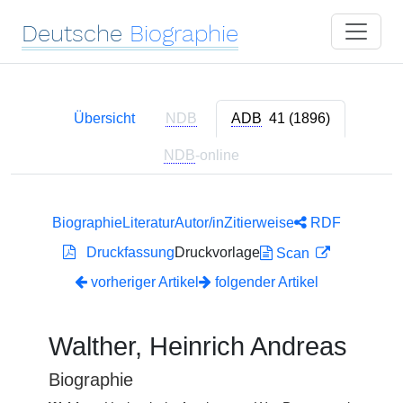
Deutsche
Biographie
Übersicht
NDB
ADB
41 (1896)
NDB
-online
Biographie
Literatur
Autor/in
Zitierweise
RDF
Druckfassung
Druckvorlage
Scan
vorheriger Artikel
folgender Artikel
Walther, Heinrich Andreas
Biographie