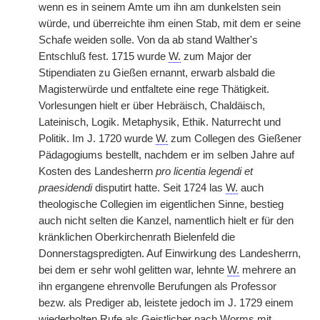
wenn es in seinem Amte um ihn am dunkelsten sein
würde, und überreichte ihm einen Stab, mit dem er seine
Schafe weiden solle. Von da ab stand Walther's
Entschluß fest. 1715 wurde
W.
zum Major der
Stipendiaten zu Gießen ernannt, erwarb alsbald die
Magisterwürde und entfaltete eine rege Thätigkeit.
Vorlesungen hielt er über Hebräisch, Chaldäisch,
Lateinisch, Logik. Metaphysik, Ethik. Naturrecht und
Politik. Im J. 1720 wurde
W.
zum Collegen des Gießener
Pädagogiums bestellt, nachdem er im selben Jahre auf
Kosten des Landesherrn
pro licentia legendi et
praesidendi
disputirt hatte. Seit 1724 las
W.
auch
theologische Collegien im eigentlichen Sinne, bestieg
auch nicht selten die Kanzel, namentlich hielt er für den
kränklichen Oberkirchenrath Bielenfeld die
Donnerstagspredigten. Auf Einwirkung des Landesherrn,
bei dem er sehr wohl gelitten war, lehnte
W.
mehrere an
ihn ergangene ehrenvolle Berufungen als Professor
bezw. als Prediger ab, leistete jedoch im J. 1729 einem
wiederholten Rufe als Geistlicher nach Worms mit