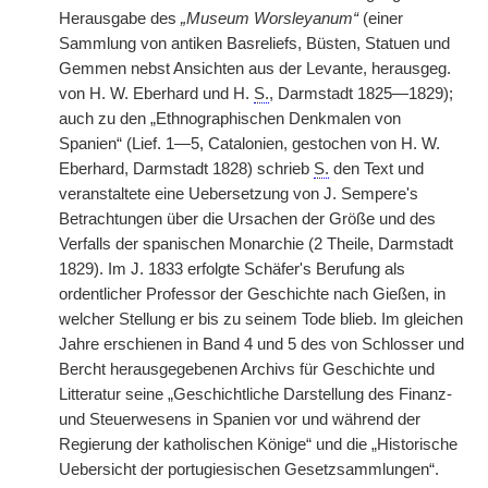
Herausgabe des
„Museum Worsleyanum“
(einer
Sammlung von antiken Basreliefs, Büsten, Statuen und
Gemmen nebst Ansichten aus der Levante, herausgeg.
von H. W. Eberhard und H.
S.
, Darmstadt 1825—1829);
auch zu den „Ethnographischen Denkmalen von
Spanien“ (Lief. 1—5, Catalonien, gestochen von H. W.
Eberhard, Darmstadt 1828) schrieb
S.
den Text und
veranstaltete eine Uebersetzung von J. Sempere's
Betrachtungen über die Ursachen der Größe und des
Verfalls der spanischen Monarchie (2 Theile, Darmstadt
1829). Im J. 1833 erfolgte Schäfer's Berufung als
ordentlicher Professor der Geschichte nach Gießen, in
welcher Stellung er bis zu seinem Tode blieb. Im gleichen
Jahre erschienen in Band 4 und 5 des von Schlosser und
Bercht herausgegebenen Archivs für Geschichte und
Litteratur seine „Geschichtliche Darstellung des Finanz-
und Steuerwesens in Spanien vor und während der
Regierung der katholischen Könige“ und die „Historische
Uebersicht der portugiesischen Gesetzsammlungen“.