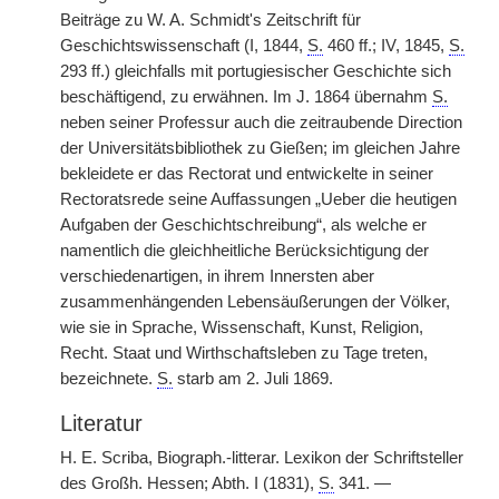
Beiträge zu W. A. Schmidt's Zeitschrift für
Geschichtswissenschaft (I, 1844,
S.
460 ff.; IV, 1845,
S.
293 ff.) gleichfalls mit portugiesischer Geschichte sich
beschäftigend, zu erwähnen. Im J. 1864 übernahm
S.
neben seiner Professur auch die zeitraubende Direction
der Universitätsbibliothek zu Gießen; im gleichen Jahre
bekleidete er das Rectorat und entwickelte in seiner
Rectoratsrede seine Auffassungen „Ueber die heutigen
Aufgaben der Geschichtschreibung“, als welche er
namentlich die gleichheitliche Berücksichtigung der
verschiedenartigen, in ihrem Innersten aber
zusammenhängenden Lebensäußerungen der Völker,
wie sie in Sprache, Wissenschaft, Kunst, Religion,
Recht. Staat und Wirthschaftsleben zu Tage treten,
bezeichnete.
S.
starb am 2. Juli 1869.
Literatur
H. E. Scriba, Biograph.-litterar. Lexikon der Schriftsteller
des Großh. Hessen; Abth. I (1831),
S.
341. —