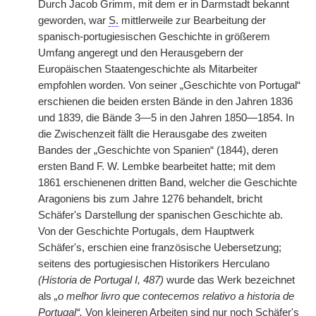
Durch Jacob Grimm, mit dem er in Darmstadt bekannt
geworden, war
S.
mittlerweile zur Bearbeitung der
spanisch-portugiesischen Geschichte in größerem
Umfang angeregt und den Herausgebern der
Europäischen Staatengeschichte als Mitarbeiter
empfohlen worden. Von seiner „Geschichte von Portugal“
erschienen die beiden ersten Bände in den Jahren 1836
und 1839, die Bände 3—5 in den Jahren 1850—1854. In
die Zwischenzeit fällt die Herausgabe des zweiten
Bandes der „Geschichte von Spanien“ (1844), deren
ersten Band F. W. Lembke bearbeitet hatte; mit dem
1861 erschienenen dritten Band, welcher die Geschichte
Aragoniens bis zum Jahre 1276 behandelt, bricht
Schäfer's Darstellung der spanischen Geschichte ab.
Von der Geschichte Portugals, dem Hauptwerk
Schäfer's, erschien eine französische Uebersetzung;
seitens des portugiesischen Historikers Herculano
(Historia de Portugal I, 487)
wurde das Werk bezeichnet
als
„o melhor livro que contecemos relativo a historia de
Portugal“.
Von kleineren Arbeiten sind nur noch Schäfer's