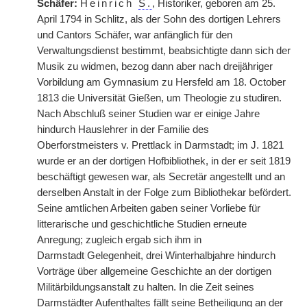
Schäfer:
Heinrich
S.
, Historiker, geboren am 25.
April 1794 in Schlitz, als der Sohn des dortigen Lehrers
und Cantors Schäfer, war anfänglich für den
Verwaltungsdienst bestimmt, beabsichtigte dann sich der
Musik zu widmen, bezog dann aber nach dreijähriger
Vorbildung am Gymnasium zu Hersfeld am 18. October
1813 die Universität Gießen, um Theologie zu studiren.
Nach Abschluß seiner Studien war er einige Jahre
hindurch Hauslehrer in der Familie des
Oberforstmeisters v. Prettlack in Darmstadt; im J. 1821
wurde er an der dortigen Hofbibliothek, in der er seit 1819
beschäftigt gewesen war, als Secretär angestellt und an
derselben Anstalt in der Folge zum Bibliothekar befördert.
Seine amtlichen Arbeiten gaben seiner Vorliebe für
litterarische und geschichtliche Studien erneute
Anregung; zugleich ergab sich ihm in
Darmstadt
|
Gelegenheit, drei Winterhalbjahre hindurch
Vorträge über allgemeine Geschichte an der dortigen
Militärbildungsanstalt zu halten. In die Zeit seines
Darmstädter Aufenthaltes fällt seine Betheiligung an der