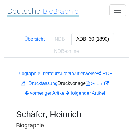
Deutsche
Biographie
Übersicht
NDB
ADB
30 (1890)
NDB
-online
Biographie
Literatur
Autor/in
Zitierweise
RDF
Druckfassung
Druckvorlage
Scan
vorheriger Artikel
folgender Artikel
Schäfer, Heinrich
Biographie