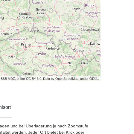
by BSB MDZ, under CC BY 3.0. Data by OpenStreetMap, under ODbL.
isort
etragen und bei Überlagerung je nach Zoomstufe
ltet werden. Jeder Ort bietet bei Klick oder