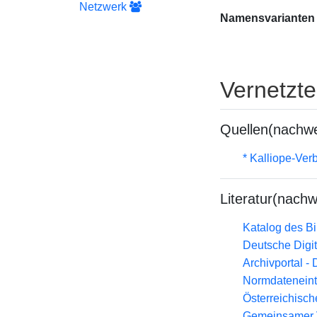
Netzwerk
Namensvarianten
Vernetzt
Quellen(nachwe
* Kalliope-Ve
Literatur(nachw
Katalog des B
Deutsche Digit
Archivportal -
Normdateneint
Österreichisc
Gemeinsamer 