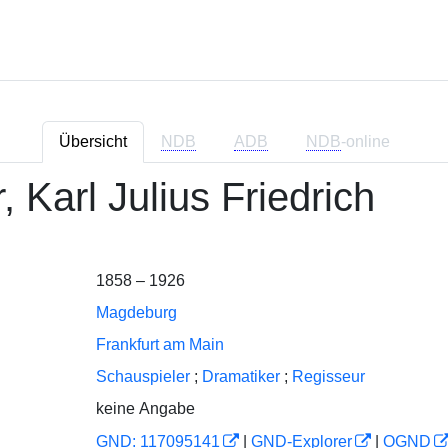
Übersicht
NDB
ADB
NDB
-online
 Karl Julius Friedrich
1858 – 1926
Magdeburg
Frankfurt am Main
Schauspieler
;
Dramatiker
;
Regisseur
keine Angabe
GND: 117095141
|
GND-Explorer
|
OGND