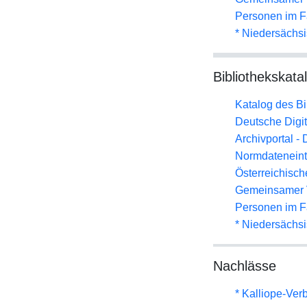
Personen im F
* Niedersächs
Bibliothekskata
Katalog des B
Deutsche Digit
Archivportal -
Normdateneint
Österreichisc
Gemeinsamer 
Personen im F
* Niedersächs
Nachlässe
* Kalliope-Ve