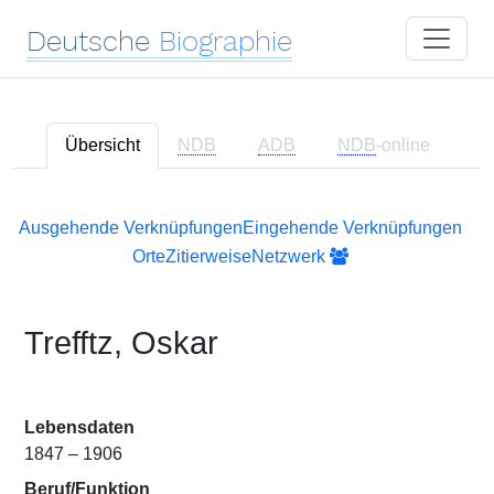
Deutsche
Biographie
Übersicht
NDB
ADB
NDB
-online
Ausgehende Verknüpfungen
Eingehende Verknüpfungen
Orte
Zitierweise
Netzwerk
Trefftz, Oskar
Lebensdaten
1847 – 1906
Beruf/Funktion