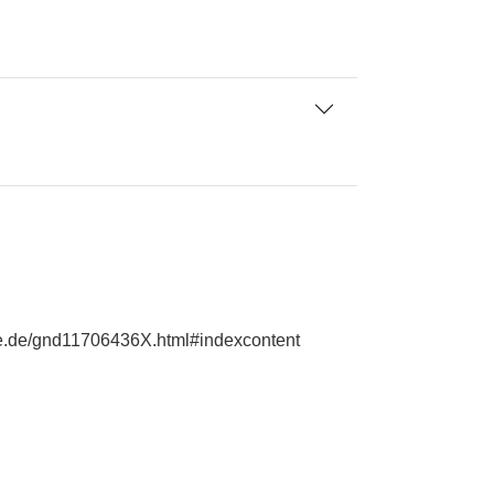
hie.de/gnd11706436X.html#indexcontent