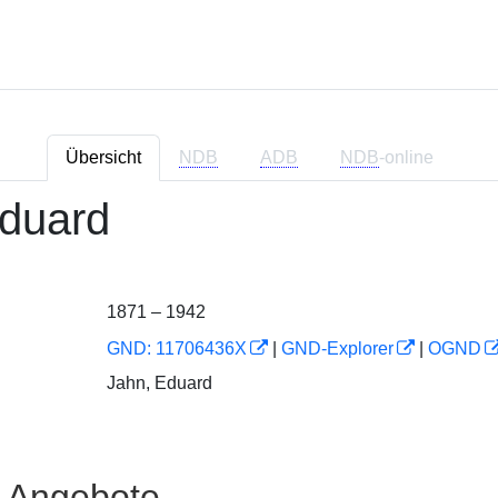
Übersicht
NDB
ADB
NDB
-online
Eduard
1871 – 1942
GND: 11706436X
|
GND-Explorer
|
OGND
Jahn, Eduard
e Angebote