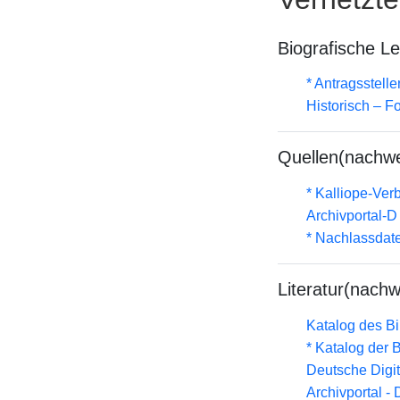
Biografische L
* Antragsstel
Historisch – F
Quellen(nachwe
* Kalliope-Ve
Archivportal-
* Nachlassdat
Literatur(nachw
Katalog des B
* Katalog der
Deutsche Digit
Archivportal -