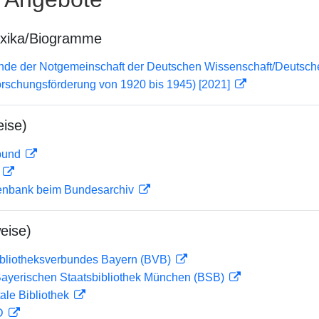
exika/Biogramme
lende der Notgemeinschaft der Deutschen Wissenschaft/Deuts
orschungsförderung von 1920 bis 1945) [2021]
ise)
rbund
D
enbank beim Bundesarchiv
eise)
ibliotheksverbundes Bayern (BVB)
 Bayerischen Staatsbibliothek München (BSB)
ale Bibliothek
 D