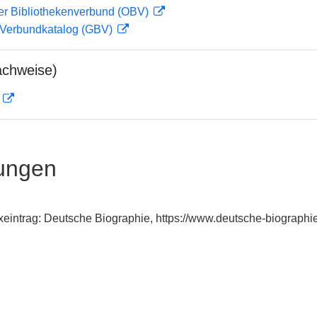
her Bibliothekenverbund (OBV)
Verbundkatalog (GBV)
achweise)
D
ungen
xeintrag: Deutsche Biographie, https://www.deutsche-biograp