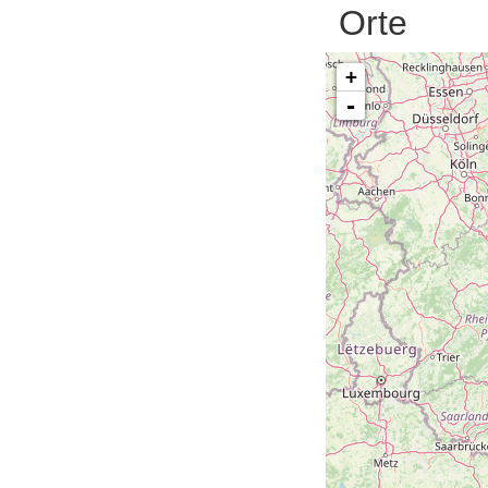
Orte
+
-