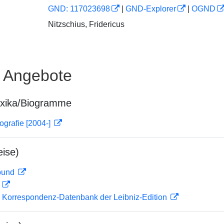
GND: 117023698
|
GND-Explorer
|
OGND
Nitzschius, Fridericus
e Angebote
exika/Biogramme
ografie [2004-]
ise)
rbund
D
 Korrespondenz-Datenbank der Leibniz-Edition