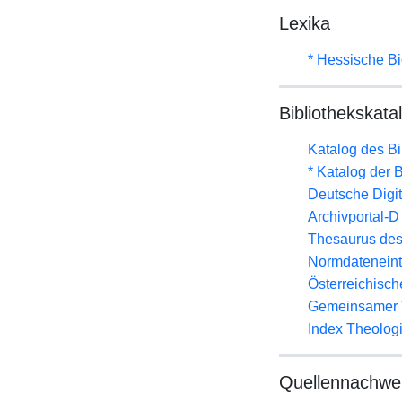
Lexika
* Hessische Bi
Bibliothekskata
Katalog des B
* Katalog der
Deutsche Digit
Archivportal-
Thesaurus des
Normdateneint
Österreichisc
Gemeinsamer 
Index Theolog
Quellennachwe