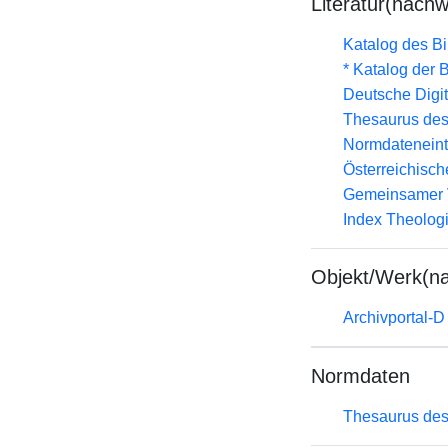
Literatur(nachw
Katalog des B
* Katalog der
Deutsche Digit
Thesaurus des
Normdateneint
Österreichisc
Gemeinsamer 
Index Theolog
Objekt/Werk(n
Archivportal-
Normdaten
Thesaurus des