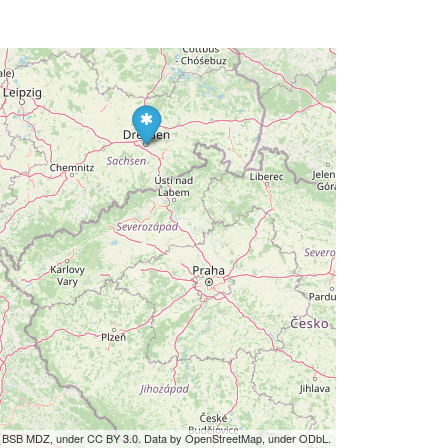
by BSB MDZ, under CC BY 3.0. Data by OpenStreetMap, under ODbL.