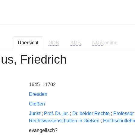
Übersicht
NDB
ADB
NDB
-online
us, Friedrich
1645 – 1702
Dresden
Gießen
Jurist
;
Prof. Dr. jur.
;
Dr. beider Rechte
;
Professor 
Rechtswissenschaften in Gießen
;
Hochschullehr
evangelisch?