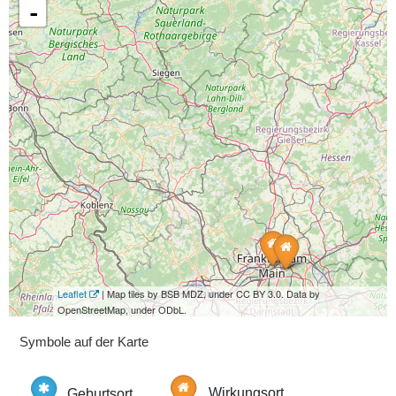
-
Leaflet
| Map tiles by BSB MDZ, under CC BY 3.0. Data by
OpenStreetMap, under ODbL.
Symbole auf der Karte
Geburtsort
Wirkungsort