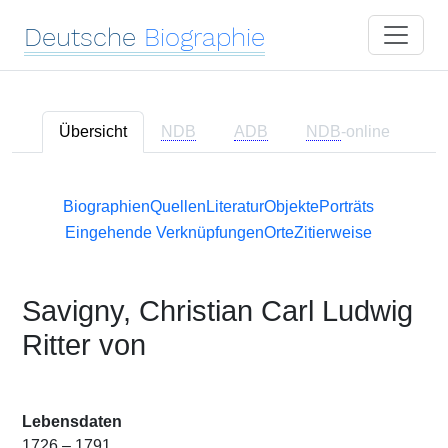
Deutsche
Biographie
Übersicht
NDB
ADB
NDB
-online
Biographien
Quellen
Literatur
Objekte
Porträts
Eingehende Verknüpfungen
Orte
Zitierweise
Savigny, Christian Carl Ludwig
Ritter von
Lebensdaten
1726 – 1791