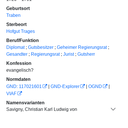
Geburtsort
Traben
Sterbeort
Hofgut Trages
Beruf/Funktion
Diplomat
;
Gutsbesitzer
;
Geheimer Regierungsrat
;
Gesandter
;
Regierungsrat
;
Jurist
;
Gutsherr
Konfession
evangelisch?
Normdaten
GND: 117021601
|
GND-Explorer
|
OGND
|
VIAF
Namensvarianten
Savigny, Christian Karl Ludwig von