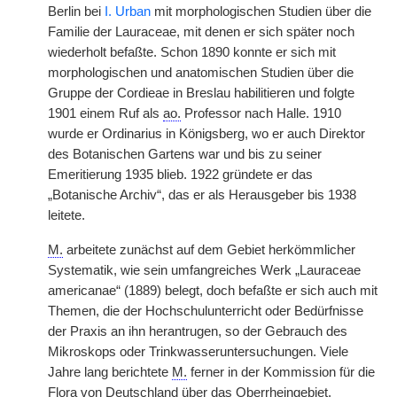
Berlin bei
I. Urban
mit morphologischen Studien über die
Familie der Lauraceae, mit denen er sich später noch
wiederholt befaßte. Schon 1890 konnte er sich mit
morphologischen und anatomischen Studien über die
Gruppe der Cordieae in Breslau habilitieren und folgte
1901 einem Ruf als
ao.
Professor nach Halle. 1910
wurde er Ordinarius in Königsberg, wo er auch Direktor
des Botanischen Gartens war und bis zu seiner
Emeritierung 1935 blieb. 1922 gründete er das
„Botanische Archiv“, das er als Herausgeber bis 1938
leitete.
M.
arbeitete zunächst auf dem Gebiet herkömmlicher
Systematik, wie sein umfangreiches Werk „Lauraceae
americanae“ (1889) belegt, doch befaßte er sich auch mit
Themen, die der Hochschulunterricht oder Bedürfnisse
der Praxis an ihn herantrugen, so der Gebrauch des
Mikroskops oder Trinkwasseruntersuchungen. Viele
Jahre lang berichtete
M.
ferner in der Kommission für die
Flora von Deutschland über das Oberrheingebiet.