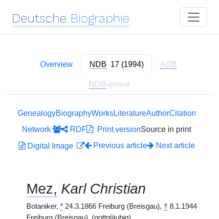
Deutsche
Biographie
Overview
NDB
17 (1994)
ADB
NDB
-online
Genealogy
Biography
Works
Literature
Author
Citation
Network
RDF
Print version
Source in print
Previous article
Next article
Digital Image
Mez,
Karl Christian
Botaniker,
*
24.3.1866 Freiburg (Breisgau),
†
8.1.1944
Freiburg (Breisgau). (gottgläubig)