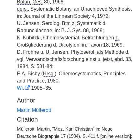
Botan.
Ges.
80, 1968;
ders.
, Systematic Botany, an Unachieved Synthesis,
in: Journal of the Linnean Society 4, 1972;
U. Jensen, Serolog.
Btrr.
z.
Systematik d.
Ranunculaceae, in: B. J. Sys. 88, 1968;
K. Kubitzki, Chemosystemat. Betrachtungen
z.
Großgliederung d. Dicotylen, in: Taxon 18, 1969;
D. Frohne u. U. Jensen,
Phytoserol.
als Methode d.
vgl.
Verwandtschaftsforschung einst u. jetzt,
ebd.
33,
1984, S. 581-84;
F. A. Bisby (
Hrsg.
), Chemosystematics, Principles
and Practice, 1980;
Wi.
1905–35.
Author
Martin Müllerott
Citation
Müllerott, Martin, "Mez, Karl Christian" in: Neue
Deutsche Biographie 17 (1994), S. 411 f. [online version];