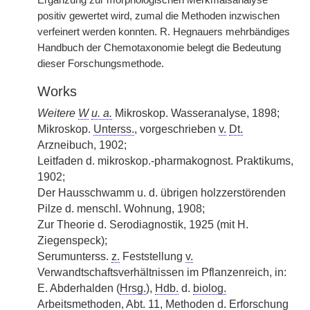
Ergänzung zur morphologischen Merkmalsanalyse
positiv gewertet wird, zumal die Methoden inzwischen
verfeinert werden konnten. R. Hegnauers mehrbändiges
Handbuch der Chemotaxonomie belegt die Bedeutung
dieser Forschungsmethode.
Works
Weitere
W
u. a.
Mikroskop. Wasseranalyse, 1898;
Mikroskop.
Unterss.
, vorgeschrieben
v.
Dt.
Arzneibuch, 1902;
Leitfaden d. mikroskop.-pharmakognost. Praktikums,
1902;
Der Hausschwamm u. d. übrigen holzzerstörenden
Pilze d. menschl. Wohnung, 1908;
Zur Theorie d. Serodiagnostik, 1925 (mit H.
Ziegenspeck);
Serumunterss.
z.
Feststellung
v.
Verwandtschaftsverhältnissen im Pflanzenreich, in:
E. Abderhalden (
Hrsg.
),
Hdb.
d.
biolog.
Arbeitsmethoden,
Abt.
11, Methoden d. Erforschung