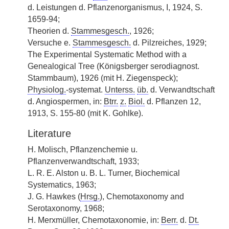
d. Leistungen d. Pflanzenorganismus, I, 1924, S.
1659-94;
Theorien d.
Stammesgesch.
, 1926;
Versuche e.
Stammesgesch.
d. Pilzreiches, 1929;
The Experimental Systematic Method with a
Genealogical Tree (Königsberger serodiagnost.
Stammbaum), 1926 (mit H. Ziegenspeck);
Physiolog.
-systemat.
Unterss.
üb.
d. Verwandtschaft
d. Angiospermen, in:
Btrr.
z.
Biol.
d. Pflanzen 12,
1913, S. 155-80 (mit K. Gohlke).
Literature
H. Molisch, Pflanzenchemie u.
Pflanzenverwandtschaft, 1933;
L. R. E. Alston u. B. L. Turner, Biochemical
Systematics, 1963;
J. G. Hawkes (
Hrsg.
), Chemotaxonomy and
Serotaxonomy, 1968;
H. Merxmüller, Chemotaxonomie, in:
Berr.
d.
Dt.