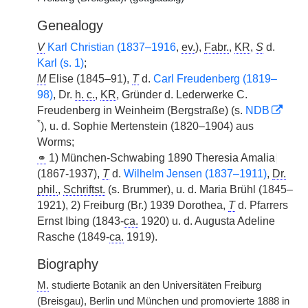
Genealogy
V
Karl Christian (1837–1916
,
ev.
),
Fabr.
,
KR
,
S
d.
Karl (s. 1)
;
M
Elise (1845–91),
T
d.
Carl Freudenberg (1819–
98)
, Dr.
h. c.
,
KR
, Gründer d. Lederwerke C.
Freudenberg in Weinheim (Bergstraße) (s.
NDB
*
), u. d. Sophie Mertenstein (1820–1904) aus
Worms;
⚭
1) München-Schwabing 1890 Theresia Amalia
|
(1867-1937),
T
d.
Wilhelm Jensen (1837–1911)
,
Dr.
phil.
,
Schriftst.
(s. Brummer), u. d. Maria Brühl (1845–
1921), 2) Freiburg (Br.) 1939 Dorothea,
T
d. Pfarrers
Ernst Ibing (1843-
ca.
1920) u. d. Augusta Adeline
Rasche (1849-
ca.
1919).
Biography
M.
studierte Botanik an den Universitäten Freiburg
(Breisgau), Berlin und München und promovierte 1888 in