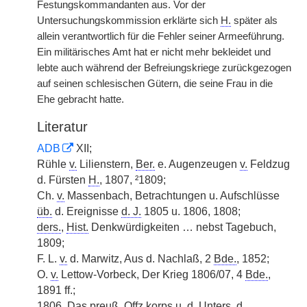
Festungskommandanten aus. Vor der
Untersuchungskommission erklärte sich
H.
später als
allein verantwortlich für die Fehler seiner Armeeführung.
Ein militärisches Amt hat er nicht mehr bekleidet und
lebte auch während der Befreiungskriege zurückgezogen
auf seinen schlesischen Gütern, die seine Frau in die
Ehe gebracht hatte.
Literatur
ADB
XII;
Rühle
v.
Lilienstern,
Ber.
e. Augenzeugen
v.
Feldzug
d. Fürsten
H.
, 1807, ²1809;
Ch.
v.
Massenbach, Betrachtungen u. Aufschlüsse
üb.
d. Ereignisse
d. J.
1805 u. 1806, 1808;
ders.
,
Hist.
Denkwürdigkeiten … nebst Tagebuch,
1809;
F. L.
v.
d. Marwitz, Aus d. Nachlaß, 2
Bde.
, 1852;
O.
v.
Lettow-Vorbeck, Der Krieg 1806/07, 4
Bde.
,
1891 ff.;
1806, Das
preuß.
Offz.korps u. d.
Unters.
d.