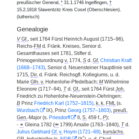
preußischer General,
*
31.1.1746 Ingelfingen,
†
15.2.1818 Slawentzitz Kreis Cosel (Oberschlesien).
(lutherisch)
Genealogie
V
Gf.
, seit 1764 Fürst Heinrich August (1715–96),
Reichs-
FM
d. Fränk. Kreises, Senior d.
Gesamthauses seit 1781, Stifter d.
Primogeniturordnung
v.
1774,
S
d.
Gf.
Christian Kraft
(1668–1743)
, Senior d. Neuensteiner Hauptlinie seit
1715,
Dir.
d. Fränk. Reichsgfl. Kollegiums, u. d.
Marie
Gfn.
v.
Hohenlohe-Pfedelbach;
M
Wilhelmine
Eleonore (1717–94),
T
d.
Gf.
, seit 1764 Fürst
Joh.
Friedrich zu Hohenlohe-Neuenstein-Oehringen;
B
Prinz
Friedrich Karl (1752–1815)
,
k. k.
FML
(s.
Wurzbach
IX), Prinz
Georg (1757–1803)
,
preuß.
Gen.
-Major (s.
Priesdorff
II,
S.
459 f.,
P
);
-
⚭
Gleina 1782 (
⚮
1799) Amalie (1763–1840),
T
d.
Julius Gebhard
Gf.
v.
Hoym (1721–69)
,
kursächs.
*
GR
, Industrieller (s.
NDB
IX
), u. d.
Charl.