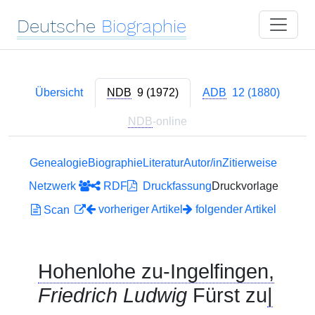
Deutsche
Biographie
Übersicht
NDB
9 (1972)
ADB
12 (1880)
NDB
-online
Genealogie
Biographie
Literatur
Autor/in
Zitierweise
Netzwerk
RDF
Druckfassung
Druckvorlage
vorheriger Artikel
folgender Artikel
Scan
Hohenlohe zu-Ingelfingen,
Friedrich Ludwig
Fürst zu
|