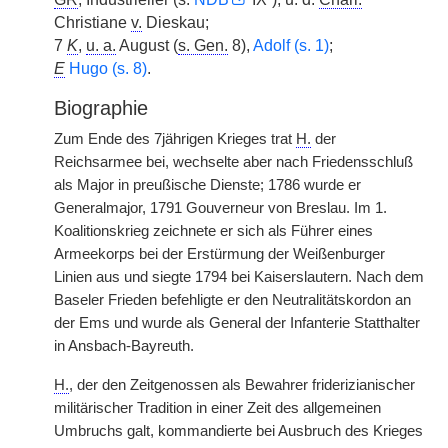
Christiane
v.
Dieskau;
7
K
,
u. a.
August (
s. Gen.
8),
Adolf (s. 1)
;
E
Hugo (s. 8)
.
Biographie
Zum Ende des 7jährigen Krieges trat
H.
der
Reichsarmee bei, wechselte aber nach Friedensschluß
als Major in preußische Dienste; 1786 wurde er
Generalmajor, 1791 Gouverneur von Breslau. Im 1.
Koalitionskrieg zeichnete er sich als Führer eines
Armeekorps bei der Erstürmung der Weißenburger
Linien aus und siegte 1794 bei Kaiserslautern. Nach dem
Baseler Frieden befehligte er den Neutralitätskordon an
der Ems und wurde als General der Infanterie Statthalter
in Ansbach-Bayreuth.
H.
, der den Zeitgenossen als Bewahrer friderizianischer
militärischer Tradition in einer Zeit des allgemeinen
Umbruchs galt, kommandierte bei Ausbruch des Krieges