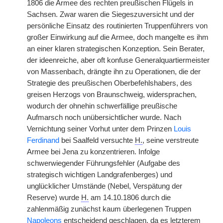
1806 die Armee des rechten preußischen Flügels in
Sachsen. Zwar waren die Siegeszuversicht und der
persönliche Einsatz des routinierten Truppenführers von
großer Einwirkung auf die Armee, doch mangelte es ihm
an einer klaren strategischen Konzeption. Sein Berater,
der ideenreiche, aber oft konfuse Generalquartiermeister
von Massenbach, drängte ihn zu Operationen, die der
Strategie des preußischen Oberbefehlshabers, des
greisen Herzogs von Braunschweig, widersprachen,
wodurch der ohnehin schwerfällige preußische
Aufmarsch noch unübersichtlicher wurde. Nach
Vernichtung seiner Vorhut unter dem Prinzen
Louis
Ferdinand
bei Saalfeld versuchte
H.
, seine verstreute
Armee bei Jena zu konzentrieren. Infolge
schwerwiegender Führungsfehler (Aufgabe des
strategisch wichtigen Landgrafenberges) und
unglücklicher Umstände (Nebel, Verspätung der
Reserve) wurde
H.
am 14.10.1806 durch die
zahlenmäßig zunächst kaum überlegenen Truppen
Napoleons
entscheidend geschlagen, da es letzterem