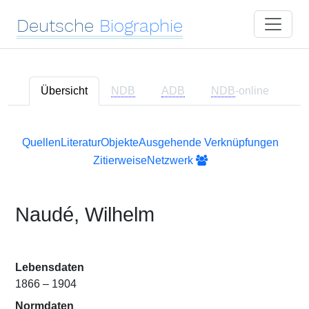
Deutsche
Biographie
Übersicht
NDB
ADB
NDB
-online
Quellen
Literatur
Objekte
Ausgehende Verknüpfungen
Zitierweise
Netzwerk
Naudé, Wilhelm
Lebensdaten
1866 – 1904
Normdaten