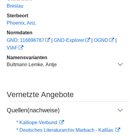
Breslau
Sterbeort
Phoenix, Ariz.
Normdaten
GND: 116896787
|
GND-Explorer
|
OGND
|
VIAF
Namensvarianten
Bultmann Lemke, Antje
Vernetzte Angebote
Quellen(nachweise)
* Kalliope-Verbund
* Deutsches Literaturarchiv Marbach - Kallías