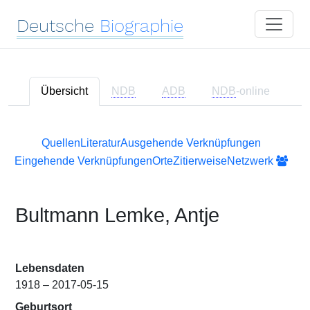
Deutsche
Biographie
Übersicht
NDB
ADB
NDB
-online
Quellen
Literatur
Ausgehende Verknüpfungen
Eingehende Verknüpfungen
Orte
Zitierweise
Netzwerk
Bultmann Lemke, Antje
Lebensdaten
1918 – 2017-05-15
Geburtsort