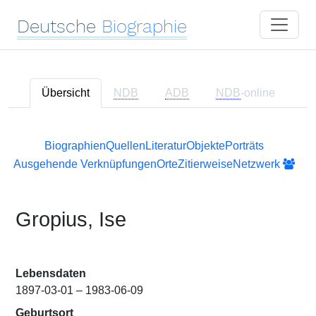
Deutsche
Biographie
Übersicht
NDB
ADB
NDB
-online
Biographien
Quellen
Literatur
Objekte
Porträts
Ausgehende Verknüpfungen
Orte
Zitierweise
Netzwerk
Gropius, Ise
Lebensdaten
1897-03-01 – 1983-06-09
Geburtsort