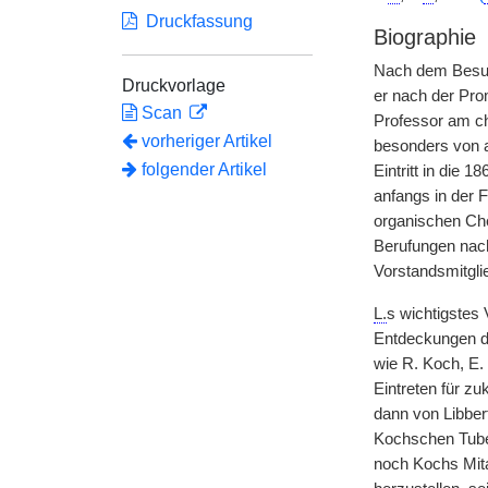
Druckfassung
Biographie
Nach dem Besu
Druckvorlage
er nach der Prom
Scan
Professor am c
vorheriger Artikel
besonders von 
folgender Artikel
Eintritt in die 1
anfangs in der 
organischen Ch
Berufungen nach
Vorstandsmitgli
L.
s wichtigstes
Entdeckungen da
wie R. Koch, E.
Eintreten für zu
dann von Libbert
Kochschen Tuber
noch Kochs Mitar