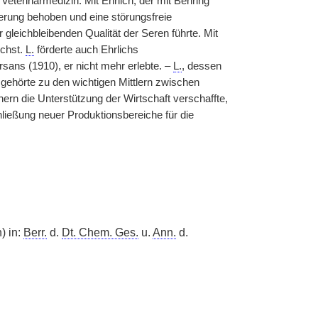
Veterinärmedizin. Mit Ehrlich, der mit Behring
erung behoben und eine störungsfreie
r gleichbleibenden Qualität der Seren führte. Mit
chst.
L.
förderte auch
|
Ehrlichs
sans (1910), er nicht mehr erlebte. –
L.
, dessen
 gehörte zu den wichtigen Mittlern zwischen
rn die Unterstützung der Wirtschaft verschaffte,
hließung neuer Produktionsbereiche für die
) in:
Berr.
d.
Dt. Chem. Ges.
u.
Ann.
d.