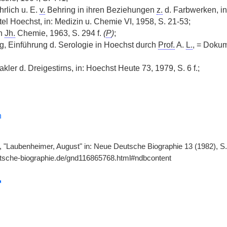
hrlich u. E.
v.
Behring in ihren Beziehungen
z.
d. Farbwerken, in
tel Hoechst, in: Medizin u. Chemie VI, 1958, S. 21-53;
in
Jh.
Chemie, 1963, S. 294 f.
(
P
)
;
, Einführung d. Serologie in Hoechst durch
Prof.
A.
L.
, = Doku
kler d. Dreigestirns, in: Hoechst Heute 73, 1979, S. 6 f.;
n
 "Laubenheimer, August" in: Neue Deutsche Biographie 13 (1982), S. 
utsche-biographie.de/gnd116865768.html#ndbcontent