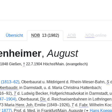
Übersicht
NDB
13 (1982)
ADB
NDB
-online
enheimer
,
August
.1848 Gießen,
†
22.7.1904 Höchst/Main. (evangelisch)
t (1813–62)
, Oberbaurat u. Mitdirigent d. Rhein-Weser-Bahn,
S
d
berbaudir.
in Darmstadt, u. d. Maria Christina Hattenbach;
16–92),
T
d. Ludwig Becker, Hofgerichtsadvokat in Darmstadt, u.
47–1904)
, Oberbaurat,
Dir.
d. Reichseisenbahnen in Lothringen
73 Maria
Henr.
Joh.
Emilie (1849–1926),
T
d.
Fabr.
Wilhelm Koch
*
1877)
,
Prof. d. Med.
in Frankfurt/Main, Auguste (
⚭
Hans Koepp