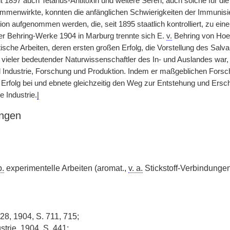
it 1897 auch Tetanus-Antitoxin und weitere Seren, auch solche für die 
ammenwirkte, konnten die anfänglichen Schwierigkeiten der Immunisi
ion aufgenommen werden, die, seit 1895 staatlich kontrolliert, zu eine
r Behring-Werke 1904 in Marburg trennte sich E.
v.
Behring von Hoe
sche Arbeiten, deren ersten großen Erfolg, die Vorstellung des Salvar
 vieler bedeutender Naturwissenschaftler des In- und Auslandes war,
Industrie, Forschung und Produktion. Indem er maßgeblichen Forsche
n Erfolg bei und ebnete gleichzeitig den Weg zur Entstehung und Ersc
 Industrie.
|
ngen
b.
experimentelle Arbeiten (aromat.,
v. a.
Stickstoff-Verbindungen
28, 1904, S. 711, 715;
strie, 1904, S. 441;