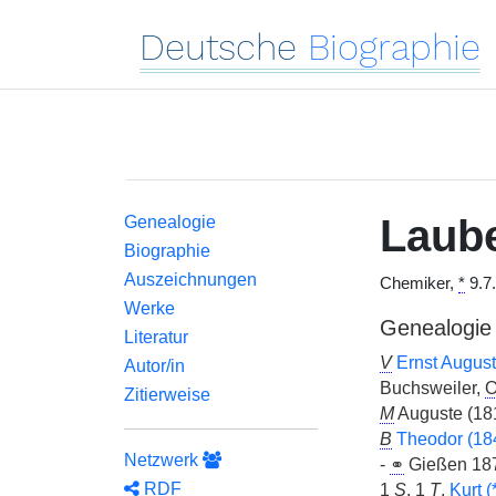
Deutsche
Biographie
Laub
Genealogie
Biographie
Auszeichnungen
Chemiker,
*
9.7
Werke
Genealogie
Literatur
V
Ernst Augus
Autor/in
Buchsweiler,
O
Zitierweise
M
Auguste (18
B
Theodor (18
Netzwerk
-
⚭
Gießen 18
RDF
1
S
, 1
T
,
Kurt (