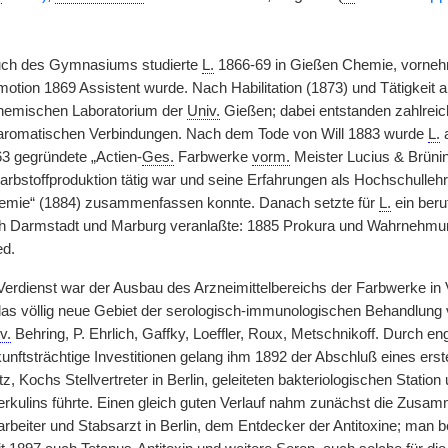
ch des Gymnasiums studierte
L.
1866-69 in Gießen Chemie, vornehm
otion 1869 Assistent wurde. Nach Habilitation (1873) und Tätigkeit a
hemischen Laboratorium der
Univ.
Gießen; dabei entstanden zahlreic
aromatischen Verbindungen. Nach dem Tode von Will 1883 wurde
L.
a
863 gegründete „Actien-
Ges.
Farbwerke
vorm.
Meister Lucius & Brüni
Farbstoffproduktion tätig war und seine Erfahrungen als Hochschulle
emie“ (1884) zusammenfassen konnte. Danach setzte für
L.
ein beru
 Darmstadt und Marburg veranlaßte: 1885 Prokura und Wahrnehmung
ed.
 Verdienst war der Ausbau des Arzneimittelbereichs der Farbwerke in
s völlig neue Gebiet der serologisch-immunologischen Behandlung v
v.
Behring, P. Ehrlich, Gaffky, Loeffler, Roux, Metschnikoff. Durch 
kunftsträchtige Investitionen gelang ihm 1892 der Abschluß eines erst
z, Kochs Stellvertreter in Berlin, geleiteten bakteriologischen Statio
kulins führte. Einen gleich guten Verlauf nahm zunächst die Zusamm
beiter und Stabsarzt in Berlin, dem Entdecker der Antitoxine; man be