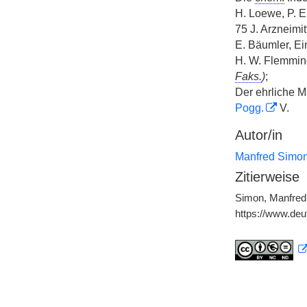
H. Loewe, P. E
75 J. Arzneimit
E. Bäumler, E
H. W. Flemming
Faks.
)
;
Der ehrliche Ma
Pogg.
V.
Autor/in
Manfred Simo
Zitierweise
Simon, Manfred,
https://www.de