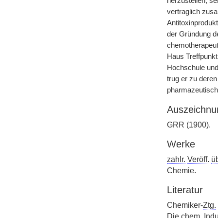
herzustellen, se
vertraglich zus
Antitoxinprodukt
der Gründung de
chemotherapeuti
Haus Treffpunkt
Hochschule und 
trug er zu dere
pharmazeutische
Auszeichnu
GRR (1900).
Werke
zahlr.
Veröff.
ü
Chemie.
Literatur
Chemiker-
Ztg.
Die
chem.
Indu