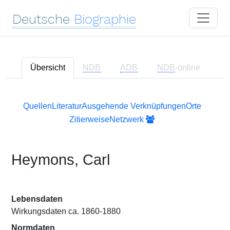
Deutsche
Biographie
Übersicht
NDB
ADB
NDB
-online
Quellen
Literatur
Ausgehende Verknüpfungen
Orte
Zitierweise
Netzwerk
Heymons, Carl
Lebensdaten
Wirkungsdaten ca. 1860-1880
Normdaten