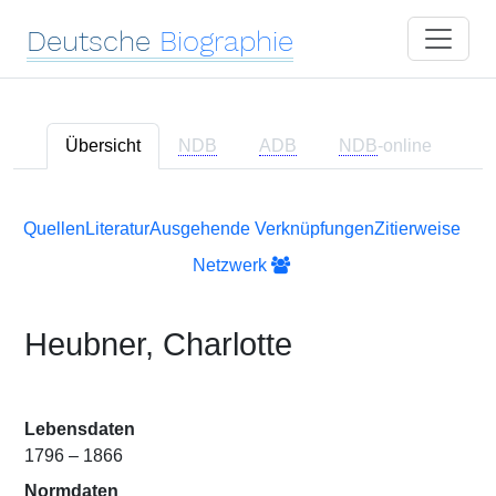
Deutsche
Biographie
Übersicht
NDB
ADB
NDB
-online
Quellen
Literatur
Ausgehende Verknüpfungen
Zitierweise
Netzwerk
Heubner, Charlotte
Lebensdaten
1796 – 1866
Normdaten