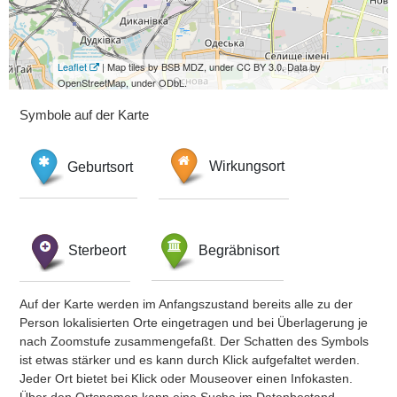
Leaflet
| Map tiles by BSB MDZ, under CC BY 3.0. Data by
OpenStreetMap, under ODbL.
Symbole auf der Karte
Geburtsort
Wirkungsort
Sterbeort
Begräbnisort
Auf der Karte werden im Anfangszustand bereits alle zu der
Person lokalisierten Orte eingetragen und bei Überlagerung je
nach Zoomstufe zusammengefaßt. Der Schatten des Symbols
ist etwas stärker und es kann durch Klick aufgefaltet werden.
Jeder Ort bietet bei Klick oder Mouseover einen Infokasten.