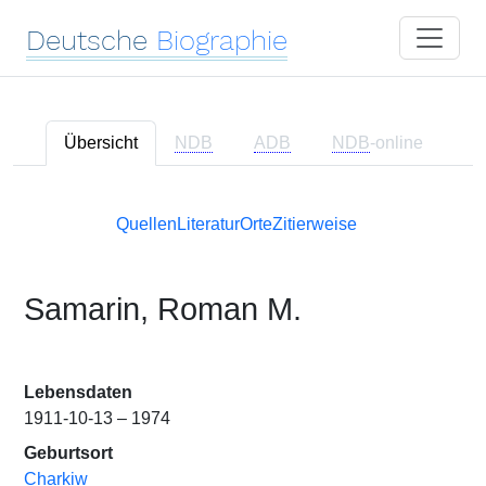
Deutsche
Biographie
Übersicht
NDB
ADB
NDB
-online
Quellen
Literatur
Orte
Zitierweise
Samarin, Roman M.
Lebensdaten
1911-10-13 – 1974
Geburtsort
Charkiw