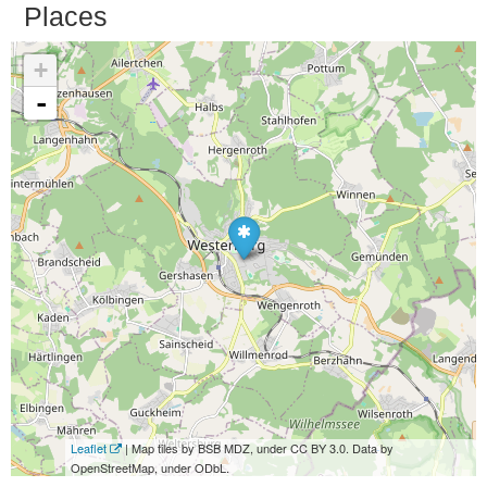
Places
+
-
Leaflet
| Map tiles by BSB MDZ, under CC BY 3.0. Data by
OpenStreetMap, under ODbL.