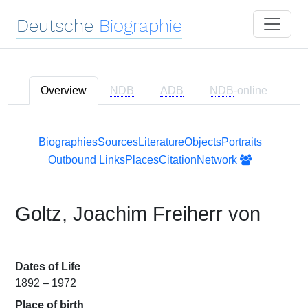
Deutsche
Biographie
Overview
NDB
ADB
NDB
-online
Biographies
Sources
Literature
Objects
Portraits
Outbound Links
Places
Citation
Network
Goltz, Joachim Freiherr von
Dates of Life
1892 – 1972
Place of birth