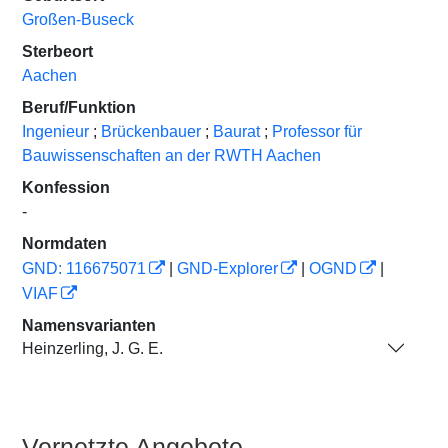
Großen-Buseck
Sterbeort
Aachen
Beruf/Funktion
Ingenieur
;
Brückenbauer
;
Baurat
;
Professor für
Bauwissenschaften an der RWTH Aachen
Konfession
-
Normdaten
GND: 116675071
|
GND-Explorer
|
OGND
|
VIAF
Namensvarianten
Heinzerling, J. G. E.
Vernetzte Angebote