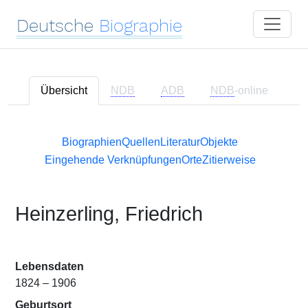
Deutsche
Biographie
Übersicht
NDB
ADB
NDB
-online
Biographien
Quellen
Literatur
Objekte
Eingehende Verknüpfungen
Orte
Zitierweise
Heinzerling, Friedrich
Lebensdaten
1824 – 1906
Geburtsort