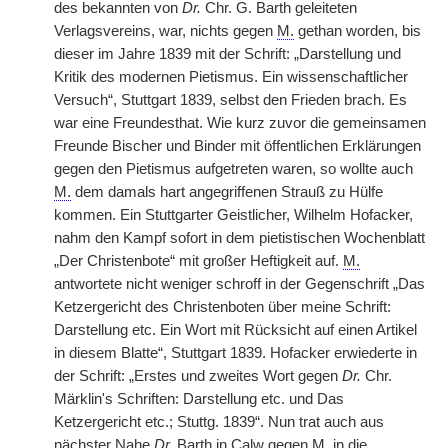
des bekannten von
Dr.
Chr. G. Barth geleiteten
Verlagsvereins, war, nichts gegen
M.
gethan worden, bis
dieser im Jahre 1839 mit der Schrift: „Darstellung und
Kritik des modernen Pietismus. Ein wissenschaftlicher
Versuch“, Stuttgart 1839, selbst den Frieden brach. Es
war eine Freundesthat. Wie kurz zuvor die gemeinsamen
Freunde Bischer und Binder mit öffentlichen Erklärungen
gegen den Pietismus aufgetreten waren, so wollte auch
M.
dem damals hart angegriffenen Strauß zu Hülfe
kommen. Ein Stuttgarter Geistlicher, Wilhelm Hofacker,
nahm den Kampf sofort in dem pietistischen Wochenblatt
„Der Christenbote“ mit großer Heftigkeit auf.
M.
antwortete nicht weniger schroff in der Gegenschrift „Das
Ketzergericht des Christenboten über meine Schrift:
Darstellung etc. Ein Wort mit Rücksicht auf einen Artikel
in diesem Blatte“, Stuttgart 1839. Hofacker erwiederte in
der Schrift: „Erstes und zweites Wort gegen
Dr.
Chr.
Märklin's Schriften: Darstellung etc. und Das
Ketzergericht etc.; Stuttg. 1839“. Nun trat auch aus
nächster Nahe
Dr.
Barth in Calw gegen
M.
in die