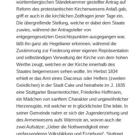
württembergischen Ständekammer gestellter Antrag auf
Reform des protestantischen Kirchenwesens Anlaß gab,
griff er auch in die kirchlichen Zeitfragen jener Tage ein.
Die übergreifende Stellung, welche er dabei dem Staate
zuwies, während der Antragsteller von
entgegengesetzten Gesichtspunkten ausgegangen war,
läßt ihn ganz als Hegelianer erkennen, während die
Zustimmung zur Forderung einer eigenen Repräsentation
und selbständigen Verwaltung der Kirche von dem hohen
Werthe zeugt, welchen er der Kirche innerhalb des
Staates beigemessen sehen wollte. Im Herbst 1834
erhielt er das Amt eines Diaconus oder Helfers (zweiten
Geistlichen) in der Stadt Calw und heirathete im J. 1835
eine Stuttgarter Beamtentochter, Friederike Hoffmann,
ein Mädchen von sanftem Charakter und ungewöhnlicher
Herzensgüte, mit welcher er in glücklichster Ehe lebte. In
seiner Gemeinde nahm er sich der Jugenderziehung und
des Armenwesens aufs Wärmste an, wovon auch die
zwei Aufsätze: „Ueber die Nothwendigkeit einer
umfassenderen Volksbildung und Erziehung“, Stuttgart