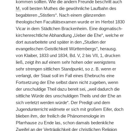
kommen sollten. Wie die andern Freunde beschritt auch
M.
voll besten Muthes die gewöhnliche Laufbahn des
begabteren „Stistlers“. Nach einem glänzenden
theologischen Facultätsexamen wurde er im Herbst 1830
Vicar in dem Städtchen Brackenheim. Eine dogmatisch-
kirchenrechtliche Abhandlung „Ueber die Ehe“, welche er
dort ausarbeitete und später in den „Studien der
evangelischen Geistlichkeit Württembergs“, herausg.
von Klaiber, 1833 und 1834, Bd. V, 2 bis VII, 1, drucken
ließ, zeigt ihn auf einem sehr hohen oder wenigstens
sehr strengen sittlichen Standpunkt, so z. B. wenn er
verlangt, der Staat soll im Fall eines Ehebruchs eine
Fortsetzung der Ehe selbst dann nicht zugeben, wenn
der unschuldige Theil dazu bereit sei, „weil dadurch die
sittliche Würde des unschuldigen Theils und der Ehe an
sich verletzt werden würde“. Der Predigt und dem
Jugendunterricht widmete er sich mit großem Eifer, doch
blieben ihm, der freilich die Phänomenologie im
Pfarrhause zu Ende las, schon damals bedenkliche
Zweifel an der Verträglichkeit der christlichen Religion