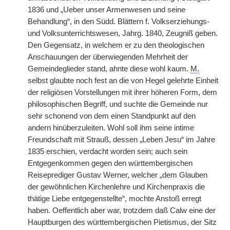
1836 und „Ueber unser Armenwesen und seine
Behandlung“, in den Südd. Blättern f. Volkserziehungs-
und Volksunterrichtswesen, Jahrg. 1840, Zeugniß geben.
Den Gegensatz, in welchem er zu den theologischen
Anschauungen der überwiegenden Mehrheit der
Gemeindeglieder stand, ahnte diese wohl kaum.
M.
selbst glaubte noch fest an die von Hegel gelehrte Einheit
der religiösen Vorstellungen mit ihrer höheren Form, dem
philosophischen Begriff, und suchte die Gemeinde nur
sehr schonend von dem
|
einen Standpunkt auf den
andern hinüberzuleiten. Wohl soll ihm seine intime
Freundschaft mit Strauß, dessen „Leben Jesu“ im Jahre
1835 erschien, verdacht worden sein; auch sein
Entgegenkommen gegen den württembergischen
Reiseprediger Gustav Werner, welcher „dem Glauben
der gewöhnlichen Kirchenlehre und Kirchenpraxis die
thätige Liebe entgegenstellte“, mochte Anstoß erregt
haben. Oeffentlich aber war, trotzdem daß Calw eine der
Hauptburgen des württembergischen Pietismus, der Sitz