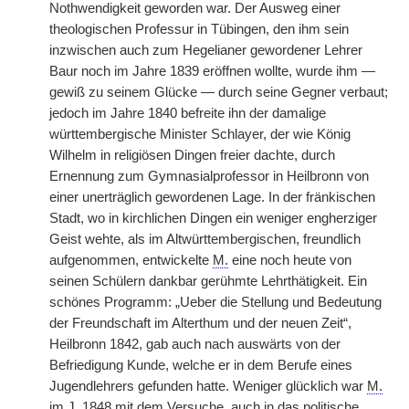
Nothwendigkeit geworden war. Der Ausweg einer
theologischen Professur in Tübingen, den ihm sein
inzwischen auch zum Hegelianer gewordener Lehrer
Baur noch im Jahre 1839 eröffnen wollte, wurde ihm —
gewiß zu seinem Glücke — durch seine Gegner verbaut;
jedoch im Jahre 1840 befreite ihn der damalige
württembergische Minister Schlayer, der wie König
Wilhelm in religiösen Dingen freier dachte, durch
Ernennung zum Gymnasialprofessor in Heilbronn von
einer unerträglich gewordenen Lage. In der fränkischen
Stadt, wo in kirchlichen Dingen ein weniger engherziger
Geist wehte, als im Altwürttembergischen, freundlich
aufgenommen, entwickelte
M.
eine noch heute von
seinen Schülern dankbar gerühmte Lehrthätigkeit. Ein
schönes Programm: „Ueber die Stellung und Bedeutung
der Freundschaft im Alterthum und der neuen Zeit“,
Heilbronn 1842, gab auch nach auswärts von der
Befriedigung Kunde, welche er in dem Berufe eines
Jugendlehrers gefunden hatte. Weniger glücklich war
M.
im J. 1848 mit dem Versuche, auch in das politische