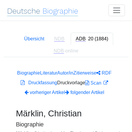
Deutsche
Biographie
Übersicht
NDB
ADB
20 (1884)
NDB
-online
Biographie
Literatur
Autor/in
Zitierweise
RDF
Druckfassung
Druckvorlage
Scan
vorheriger Artikel
folgender Artikel
Märklin, Christian
Biographie