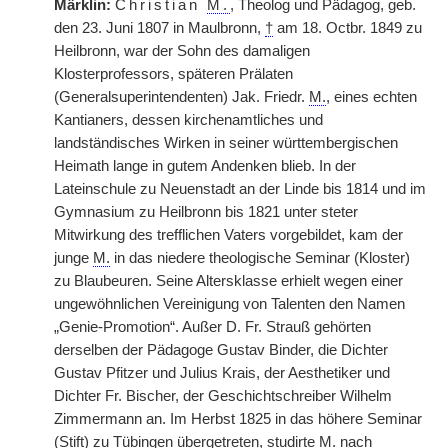
Märklin:
Christian
M.
, Theolog und Pädagog, geb.
den 23. Juni 1807 in Maulbronn,
†
am 18. Octbr. 1849 zu
Heilbronn, war der Sohn des damaligen
Klosterprofessors, späteren Prälaten
(Generalsuperintendenten) Jak. Friedr.
M.
, eines echten
Kantianers, dessen kirchenamtliches und
landständisches Wirken in seiner württembergischen
Heimath lange in gutem Andenken blieb. In der
Lateinschule zu Neuenstadt an der Linde bis 1814 und im
Gymnasium zu Heilbronn bis 1821 unter steter
Mitwirkung des trefflichen Vaters vorgebildet, kam der
junge
M.
in das niedere theologische Seminar (Kloster)
zu Blaubeuren. Seine Altersklasse erhielt wegen einer
ungewöhnlichen Vereinigung von Talenten den Namen
„Genie-Promotion“. Außer D. Fr. Strauß gehörten
derselben der Pädagoge Gustav Binder, die Dichter
Gustav Pfitzer und Julius Krais, der Aesthetiker und
Dichter Fr. Bischer, der Geschichtschreiber Wilhelm
Zimmermann an. Im Herbst 1825 in das höhere Seminar
(Stift) zu Tübingen übergetreten, studirte
M.
nach