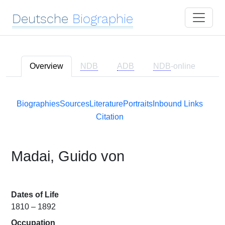
Deutsche
Biographie
Overview
NDB
ADB
NDB
-online
Biographies
Sources
Literature
Portraits
Inbound Links
Citation
Madai, Guido von
Dates of Life
1810 – 1892
Occupation