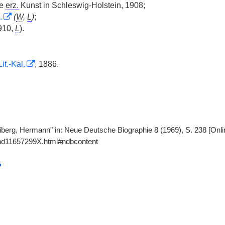
ie
erz.
Kunst in Schleswig-Holstein, 1908;
.
(
W
,
L
)
;
910,
L
).
it.-Kal.
, 1886.
eiberg, Hermann" in: Neue Deutsche Biographie 8 (1969), S. 238 [Onl
gnd11657299X.html#ndbcontent