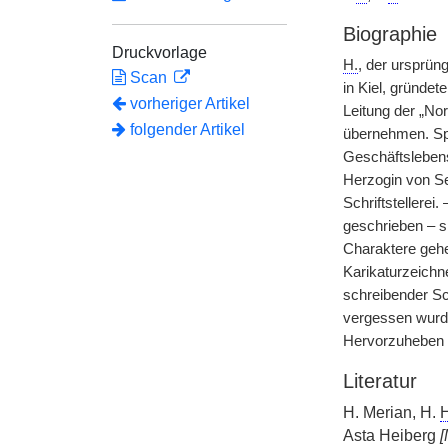
Biographie
Druckvorlage
H.
, der ursprün
Scan
in Kiel, gründet
vorheriger Artikel
Leitung der „Nor
folgender Artikel
übernehmen. Spä
Geschäftslebens 
Herzogin von Se
Schriftstellerei.
geschrieben – s
Charaktere gehe
Karikaturzeichne
schreibender Sc
vergessen wurde
Hervorzuheben s
Literatur
H. Merian, H.
H
Asta Heiberg
[