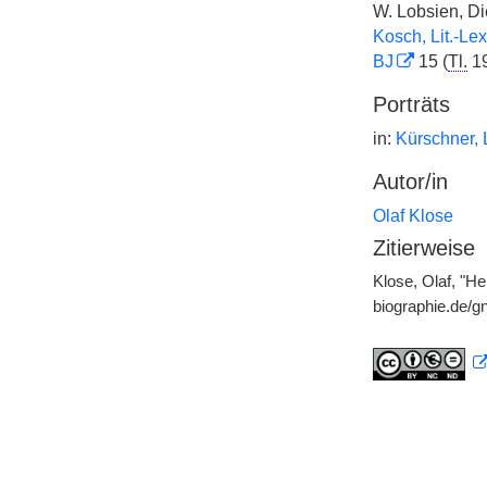
W. Lobsien, D
Kosch, Lit.-Lex
BJ
15 (
Tl.
1
Porträts
in:
Kürschner, L
Autor/in
Olaf Klose
Zitierweise
Klose, Olaf, "H
biographie.de/