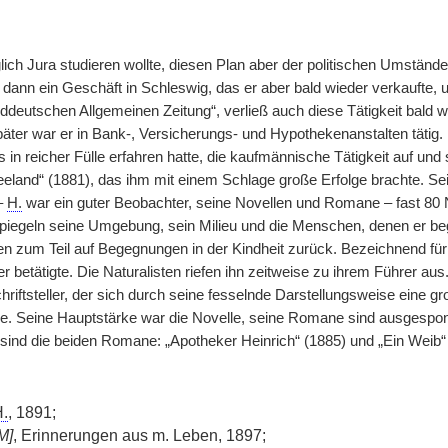
glich Jura studieren wollte, diesen Plan aber der politischen Umstän
e dann ein Geschäft in Schleswig, das er aber bald wieder verkaufte,
ddeutschen Allgemeinen Zeitung“, verließ auch diese Tätigkeit bald w
ter war er in Bank-, Versicherungs- und Hypothekenanstalten tätig
in reicher Fülle erfahren hatte, die kaufmännische Tätigkeit auf und
eland“ (1881), das ihm mit einem Schlage große Erfolge brachte. Sei
 –
H.
war ein guter Beobachter, seine Novellen und Romane – fast 8
piegeln seine Umgebung, sein Milieu und die Menschen, denen er beg
n zum Teil auf Begegnungen in der Kindheit zurück. Bezeichnend für d
r betätigte. Die Naturalisten riefen ihn zeitweise zu ihrem Führer aus
hriftsteller, der sich durch seine fesselnde Darstellungsweise eine 
. Seine Hauptstärke war die Novelle, seine Romane sind ausgespon
ind die beiden Romane: „Apotheker Heinrich“ (1885) und „Ein Weib“ 
.
, 1891;
M]
, Erinnerungen aus m. Leben, 1897;