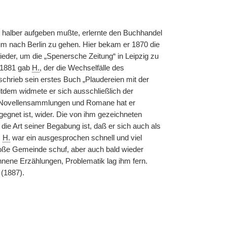
de halber aufgeben mußte, erlernte den Buchhandel
 um nach Berlin zu gehen. Hier bekam er 1870 die
ieder, um die „Spenersche Zeitung“ in Leipzig zu
. 1881 gab
H.
, der die Wechselfälle des
 schrieb sein erstes Buch „Plaudereien mit der
tdem widmete er sich ausschließlich der
0 Novellensammlungen und Romane hat er
egnet ist, wider. Die von ihm gezeichneten
ie Art seiner Begabung ist, daß er sich auch als
.
H.
war ein ausgesprochen schnell und viel
große Gemeinde schuf, aber auch bald wieder
nene Erzählungen, Problematik lag ihm fern.
(1887).