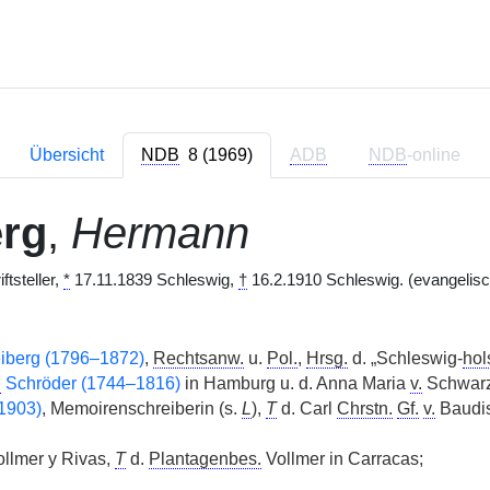
Übersicht
NDB
8 (1969)
ADB
NDB
-online
erg
,
Hermann
ftsteller,
*
17.11.1839 Schleswig,
†
16.2.1910 Schleswig. (evangelisc
iberg (1796–1872)
,
Rechtsanw.
u.
Pol.
,
Hrsg.
d. „Schleswig-
hol
.
Schröder (1744–1816)
in Hamburg u. d. Anna Maria
v.
Schwarz
1903)
, Memoirenschreiberin (s.
L
),
T
d. Carl
Chrstn.
Gf.
v.
Baudis
llmer y Rivas,
T
d.
Plantagenbes.
Vollmer in Carracas;