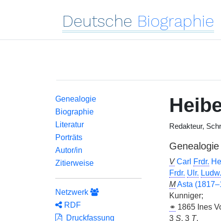
Deutsche
Biographie
Heib
Genealogie
Biographie
Literatur
Redakteur, Schri
Porträts
Genealogie
Autor/in
V
Carl
Frdr.
He
Zitierweise
Frdr.
Ulr.
Ludw
M
Asta (1817–
Netzwerk
Kunniger;
RDF
⚭
1865 Ines Vo
Druckfassung
3
S
, 3
T
.