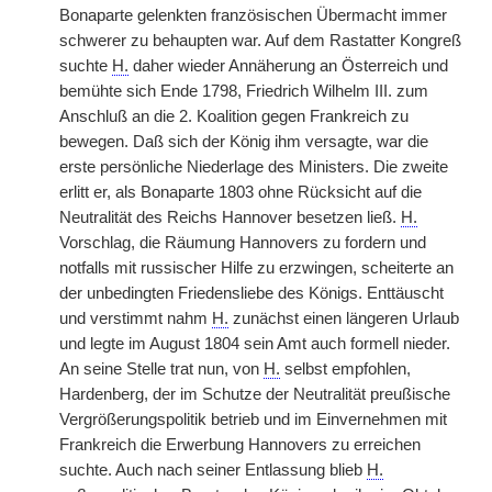
Bonaparte gelenkten französischen Übermacht immer
schwerer zu behaupten war. Auf dem Rastatter Kongreß
suchte
H.
daher wieder Annäherung an Österreich und
bemühte sich Ende 1798, Friedrich Wilhelm III. zum
Anschluß an die 2. Koalition gegen Frankreich zu
bewegen. Daß sich der König ihm versagte, war die
erste persönliche Niederlage des Ministers. Die zweite
erlitt er, als Bonaparte 1803 ohne Rücksicht auf die
Neutralität des Reichs Hannover besetzen ließ.
H.
Vorschlag, die Räumung Hannovers zu fordern und
notfalls mit russischer Hilfe zu erzwingen, scheiterte an
der unbedingten Friedensliebe des Königs. Enttäuscht
und verstimmt nahm
H.
zunächst einen längeren Urlaub
und legte im August 1804 sein Amt auch formell nieder.
An seine Stelle trat nun, von
H.
selbst empfohlen,
Hardenberg, der im Schutze der Neutralität preußische
Vergrößerungspolitik betrieb und im Einvernehmen mit
Frankreich die Erwerbung Hannovers zu erreichen
suchte. Auch nach seiner Entlassung blieb
H.