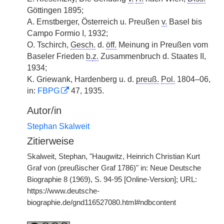
Göttingen 1895;
A. Ernstberger, Österreich u. Preußen
v.
Basel bis
Campo Formio I, 1932;
O. Tschirch,
Gesch.
d.
öff.
Meinung in Preußen vom
Baseler Frieden
b.
z.
Zusammenbruch d. Staates II,
1934;
K. Griewank, Hardenberg u. d.
preuß.
Pol.
1804–06,
in:
FBPG
47, 1935.
Autor/in
Stephan Skalweit
Zitierweise
Skalweit, Stephan, "Haugwitz, Heinrich Christian Kurt
Graf von (preußischer Graf 1786)" in: Neue Deutsche
Biographie 8 (1969), S. 94-95 [Online-Version]; URL:
https://www.deutsche-
biographie.de/gnd116527080.html#ndbcontent