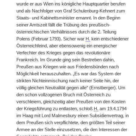
wurde er aus Wien ins königliche Hauptquartier berufen
und als Nachfolger von Graf Schulenburg-Kehnert zum
Staats- und Kabinettsminister ernannt. In den Beginn
seiner Amtszeit fällt die Trübung des preußisch-
österreichischen Verhältnisses durch die 2. Teilung
Polens (Februar 1793). Sicher war
H.
kein entschiedener
Österreichfeind, aber ebensowenig ein energischer
Verfechter des Krieges gegen das revolutionäre
Frankreich. Im Grunde ging sein Bestreben dahin,
Preußen aus Kriegen wie aus Friedensbünden nach
Möglichkeit herauszuhalten. „Es war das System der
strikten Nichteinmischung nach keiner Seite hin, der
völlig gleichen Neutralität gegen alle“ (Ernstberger). Um
den schon vollzogenen Bruch mit Österreich zu
verschleiern, gleichzeitig aber Preußen von den Kosten
der Kriegsführung zu entlasten, schloß
H.
am 19.4.1794
im Haag mit Lord Malmesbury einen Subsidienvertrag, in
dem Preußen sich verpflichtete, den größten Teil seiner
Armee an der Stelle einzusetzen, die den Interessen der