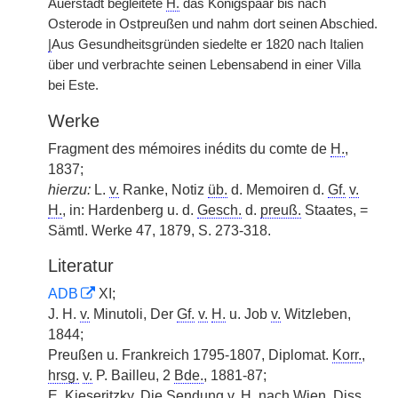
Auerstädt begleitete
H.
das Königspaar bis nach
Osterode in Ostpreußen und nahm dort seinen Abschied.
|
Aus Gesundheitsgründen siedelte er 1820 nach Italien
über und verbrachte seinen Lebensabend in einer Villa
bei Este.
Werke
Fragment des mémoires inédits du comte de
H.
,
1837;
hierzu:
L.
v.
Ranke, Notiz
üb.
d. Memoiren d.
Gf.
v.
H.
, in: Hardenberg u. d.
Gesch.
d.
preuß.
Staates, =
Sämtl. Werke 47, 1879, S. 273-318.
Literatur
ADB
XI;
J. H.
v.
Minutoli, Der
Gf.
v.
H.
u. Job
v.
Witzleben,
1844;
Preußen u. Frankreich 1795-1807, Diplomat.
Korr.
,
hrsg.
v.
P. Bailleu, 2
Bde.
, 1881-87;
E. Kieseritzky, Die Sendung
v.
H.
nach Wien,
Diss.