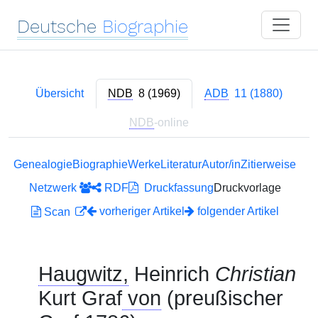
Deutsche
Biographie
Übersicht
NDB
8 (1969)
ADB
11 (1880)
NDB
-online
Genealogie
Biographie
Werke
Literatur
Autor/in
Zitierweise
Netzwerk
RDF
Druckfassung
Druckvorlage
vorheriger Artikel
folgender Artikel
Scan
Haugwitz,
Heinrich
Christian
Kurt Graf
von
(preußischer