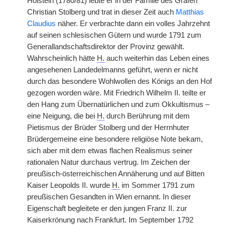
Holstein (1780/81) lebte er in der Familie des Grafen
Christian Stolberg und trat in dieser Zeit auch
Matthias
Claudius
näher. Er verbrachte dann ein volles Jahrzehnt
auf seinen schlesischen Gütern und wurde 1791 zum
Generallandschaftsdirektor der Provinz gewählt.
Wahrscheinlich hätte
H.
auch weiterhin das Leben eines
angesehenen Landedelmanns geführt, wenn er nicht
durch das besondere Wohlwollen des Königs an den Hof
gezogen worden wäre. Mit Friedrich Wilhelm II. teilte er
den Hang zum Übernatürlichen und zum Okkultismus –
eine Neigung, die bei
H.
durch Berührung mit dem
Pietismus der Brüder Stolberg und der Herrnhuter
Brüdergemeine eine besondere religiöse Note bekam,
sich aber mit dem etwas flachen Realismus seiner
rationalen Natur durchaus vertrug. Im Zeichen der
preußisch-österreichischen Annäherung und auf Bitten
Kaiser Leopolds II. wurde
H.
im Sommer 1791 zum
preußischen Gesandten in Wien ernannt. In dieser
Eigenschaft begleitete er den jungen Franz II. zur
Kaiserkrönung nach Frankfurt. Im September 1792