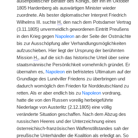
außenpolitischer Berater des Königs, der ihn im Oktober
1805 Hardenberg als auswärtigen Minister wieder
zuordnete. Als bester diplomatischer Interpret Friedrich
Wilhelms III. suchte
H.
den nach dem Potsdamer Vertrag
(3.11.1805) unvermeidlich gewordenen Eintritt Preußens
in den Krieg gegen
Napoleon
an der Seite der Ostmächte
bis zur Ausschöpfung aller Verhandlungsmöglichkeiten
aufzuschieben. Hier liegt der Ursprung der berühmten
Mission
H.
, auf die sich das historische Urteil über seine
staatsmännische Persönlichkeit vornehmlich gründet. Er
übernahm es,
Napoleon
ein befristetes Ultimatum auf der
Grundlage des Lunéviller Friedens zu überbringen und
dadurch womöglich den Frieden für Norddeutschland zu
retten. Als er aber endlich bis zu
Napoleon
vordrang,
hatte die von den Russen voreilig herbeigeführte
Niederlage von Austerlitz (2.12.1805) eine völlig
veränderte Situation geschaffen. Nach dem Abzug des
russischen Heeres und der Unterzeichnung eines
österreichisch-französischen Waffenstillstandes sah der
preußische Unterhändler die Koalition als erledigt an. So