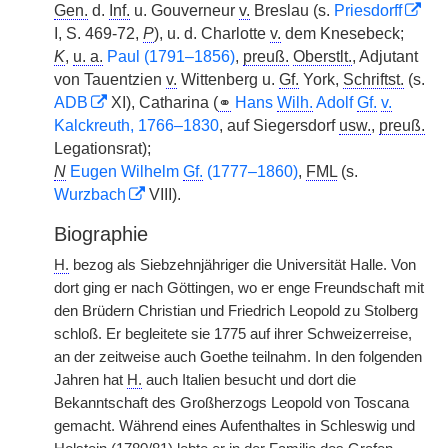
Gen.
d.
Inf.
u. Gouverneur
v.
Breslau (s.
Priesdorff
I, S. 469-72,
P
), u. d. Charlotte
v.
dem Knesebeck;
K
,
u. a.
Paul (1791–1856)
,
preuß.
Oberstlt.
, Adjutant
von Tauentzien
v.
Wittenberg u.
Gf.
York,
Schriftst.
(s.
ADB
XI), Catharina (
⚭
Hans
Wilh.
Adolf
Gf.
v.
Kalckreuth, 1766–1830
, auf Siegersdorf
usw.
,
preuß.
Legationsrat);
N
Eugen Wilhelm
Gf.
(1777–1860)
,
FML
(s.
Wurzbach
VIII).
Biographie
H.
bezog als Siebzehnjähriger die Universität Halle. Von
dort ging er nach Göttingen, wo er enge Freundschaft mit
den Brüdern Christian und Friedrich Leopold zu Stolberg
schloß. Er begleitete sie 1775 auf ihrer Schweizerreise,
an der zeitweise auch Goethe teilnahm. In den folgenden
Jahren hat
H.
auch Italien besucht und dort die
Bekanntschaft des Großherzogs Leopold von Toscana
gemacht. Während eines Aufenthaltes in Schleswig und