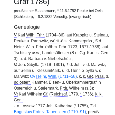
Graf 1786)
preußischer Staatsmann,
*
11.6.1752 Peuke bei Oels
(Schlesien),
†
9.2.1832 Venedig.
(evangelisch)
Genealogie
V
Karl
Wilh.
Frhr.
(1704–86), auf Krappitz u. Steinau,
Peuke u. Pannwitz,
württ.
-öls.
Kammerpräs.
,
S
d.
Heinr.
Wilh.
Frhr.
(
böhm.
Frhr.
1723, 1677-1738), auf
Tschistey
usw.
, Landesältester (
B
d.
Gg.
Karl,
s. Gen.
3), u. d. Barbara
v.
Niebelschütz;
M
Joh.
Sibylla (1719–1801),
T
d.
Joh.
v.
d. Marwitz,
auf Sellin u. Klessin/Mark, u. d.
Henr.
Sibylla
v.
d.
Marwitz;
Ov
Heinr.
Wilh.
(1711–58)
,
k. k.
GR
,
Präs.
d.
nd.österr.
Kammer, Eisen- u. Oberkammergraf in
Österreich u. Steiermark,
Frdr.
Wilhelm (s.3);
Vt
Karl Wilhelm
Gf.
(
Reichsgf.
1779,
*
1736),
k. k.
Gen.
;
-
⚭
Lossow 1777
Joh.
Katharina (
*
1755),
T
d.
Boguslaw
Frdr.
v.
Tauentzien (1710–91)
,
preuß.