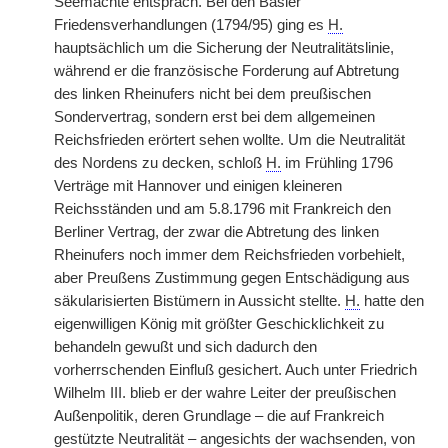
Seemächte entsprach. Bei den Basler
Friedensverhandlungen (1794/95) ging es
H.
hauptsächlich um die Sicherung der Neutralitätslinie,
während er die französische Forderung auf Abtretung
des linken Rheinufers nicht bei dem preußischen
Sondervertrag, sondern erst bei dem allgemeinen
Reichsfrieden erörtert sehen wollte. Um die Neutralität
des Nordens zu decken, schloß
H.
im Frühling 1796
Verträge mit Hannover und einigen kleineren
Reichsständen und am 5.8.1796 mit Frankreich den
Berliner Vertrag, der zwar die Abtretung des linken
Rheinufers noch immer dem Reichsfrieden vorbehielt,
aber Preußens Zustimmung gegen Entschädigung aus
säkularisierten Bistümern in Aussicht stellte.
H.
hatte den
eigenwilligen König mit größter Geschicklichkeit zu
behandeln gewußt und sich dadurch den
vorherrschenden Einfluß gesichert. Auch unter Friedrich
Wilhelm III. blieb er der wahre Leiter der preußischen
Außenpolitik, deren Grundlage – die auf Frankreich
gestützte Neutralität – angesichts der wachsenden, von